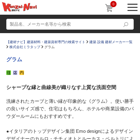
0
【建材ナビ】建築材料・建築資材専門の検索サイト
建築 設備 建材メーカー一覧
株式会社ミラタップ
グラム
グラム
動画
ショールーム
シャープな縁と曲線美が織りなす上質な洗面空間
かたなび
コラム
すまいリング
設計士インタビュー
洗練されたカーブと薄い縁が印象的な《グラム》。使い勝手
の良いサイズ感で、住宅はもちろん、ホテルや商業設備のパ
Q＆A
販売・施工代理店募集
ウダールームにもおすすめです。
お気に入り
●イタリアのトップデザイン集団 Emo designによるデザイン
デザイナーのカルロ・チチィオトとルーカス・ベルトリによ