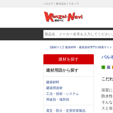
バルネア｜株式会社ミラタップ
【建材ナビ】建築材料・建築資材専門の検索サイト
バル
建材を探す
建材用語から探す
こだ
建築材料
建築用資材
浴室に
工法・技術・システム
防水性
用途別・場所別
そんな
スと在
震災・防火・災害対策製品