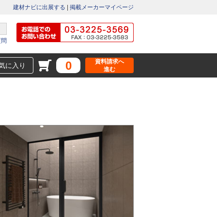
建材ナビに出展する
|
掲載メーカーマイページ
質問
資料請求へ
0
気に入り
進む