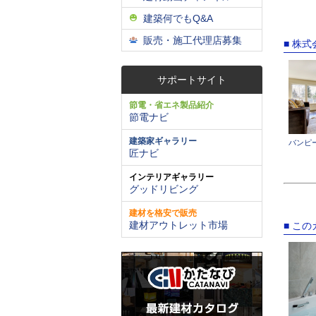
建築何でもQ&A
販売・施工代理店募集
■ 株
サポートサイト
節電・省エネ製品紹介
節電ナビ
建築家ギャラリー
バンピ
匠ナビ
インテリアギャラリー
グッドリビング
建材を格安で販売
建材アウトレット市場
■ こ