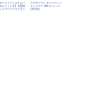
ダーメイドシステムバ
アクサーワン オーバーヘッ
ゆとりっくす】大型浴
ドシャワー 280 1ジェット
シャワーブースプラン
(天付式)