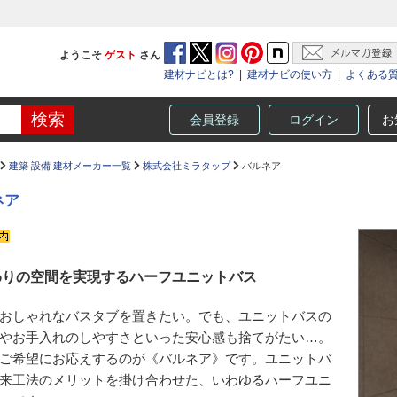
ようこそ
ゲスト
さん
建材ナビとは?
|
建材ナビの使い方
|
よくある
会員登録
ログイン
お
建築 設備 建材メーカー一覧
株式会社ミラタップ
バルネア
ネア
わりの空間を実現するハーフユニットバス
おしゃれなバスタブを置きたい。でも、ユニットバスの
やお手入れのしやすさといった安心感も捨てがたい…。
ご希望にお応えするのが《バルネア》です。ユニットバ
来工法のメリットを掛け合わせた、いわゆるハーフユニ