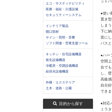
ットバ
エコ・サスティナビリティ
医療・福祉・介護設備
●使い
セキュリティーシステム
置き型
しまう
インテリア製品
下に納
開口部材
造にし
サイン・照明・音響
バスと
ソフト関連・営業支援ツール
キッチン・住宅設備機器
●ハー
衛生設備機器
空間上
冷暖房・空調設備機器
合でも
給排水設備機器
し、壁
高級感
外構・エクステリア
自分好
土木・道路・公園
できま
●対応
目的から探す
ミラタ