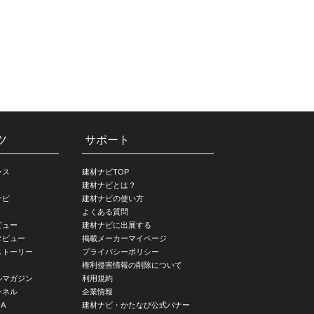
ツ
サポート
ース
建材ナビTOP
建材ナビとは？
ナビ
建材ナビの使い方
よくある質問
ビュー
建材ナビに出展する
タビュー
掲載メーカーマイページ
ストーリー
プライバシーポリシー
権利侵害情報の削除について
ルマガジン
利用規約
ンネル
企業情報
A
建材ナビ・かたなび公式バナー