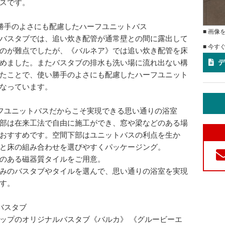
スです。
勝手のよさにも配慮したハーフユニットバス
■ 画像
バスタブでは、追い炊き配管が通常壁との間に露出して
■ 今す
のが難点でしたが、《バルネア》では追い炊き配管を床
デ
めました。またバスタブの排水も洗い場に流れ出ない構
たことで、使い勝手のよさにも配慮したハーフユニット
なっています。
フユニットバスだからこそ実現できる思い通りの浴室
部は在来工法で自由に施工ができ、窓や梁などのある場
おすすめです。空間下部はユニットバスの利点を生か
と床の組み合わせを選びやすくパッケージング。
のある磁器質タイルをご用意。
みのバスタブやタイルを選んで、思い通りの浴室を実現
す。
バスタブ
ップのオリジナルバスタブ《バルカ》 《グルービーエ