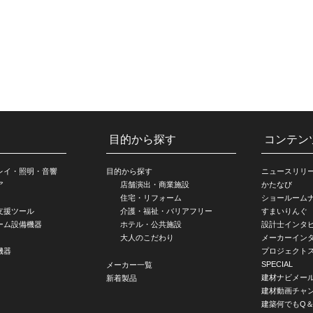
目的から探す
コンテン
レイ・照明・音響
目的から探す
ニュースリリ
ア
店舗演出・商業施設
かたなび
住宅・リフォーム
ショールーム
支援ツール
介護・福祉・バリアフリー
すまいりんぐ
ーム設備機器
ホテル・公共施設
設計士インタ
大人のこだわり
メーカーイン
機器
プロジェクト
SPECIAL
メーカー一覧
建材ナビメー
新着製品
建材動画チャ
建築何でもQ＆