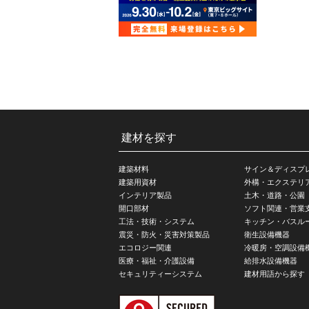
建材を探す
建築材料
サイン＆ディスプ
建築用資材
外構・エクステリ
インテリア製品
土木・道路・公園
開口部材
ソフト関連・営業
工法・技術・システム
キッチン・バスル
震災・防火・災害対策製品
衛生設備機器
エコロジー関連
冷暖房・空調設備
医療・福祉・介護設備
給排水設備機器
セキュリティーシステム
建材用語から探す