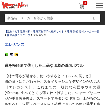
0
【建材ナビ】建築材料・建築資材専門の検索サイト
建築 設備 建材メーカー一覧
株式会社ミラタップ
エレガンス
エレガンス
動画
ショールーム
縁を極限まで薄くした上品な印象の洗面ボウル
かたなび
コラム
すまいリング
設計士インタビュー
【縁の薄さが魅せる、使いやすさとフォルムの美しさ】
縁の薄さにこだわった、スタイリッシュなデザインが人気の
Q＆A
販売・施工代理店募集
《エレガンス》。これまでの一般的な洗面ボウルの縁
お気に入り
(40mm)に比べてとても薄く仕上げました。シャープなエッ
ジが重量感を抑え、スマートでモダンな印象に仕上がるのは
もちろん、洗面スペースを広く確保できるため使い勝手も良