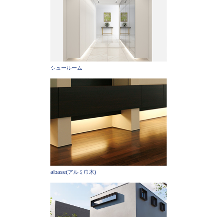
シュールーム
albase(アルミ巾木)