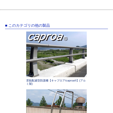
■ このカテゴリの他の製品
景観配慮型防護柵【キャプロア/caproa®】(アル
ミ製)