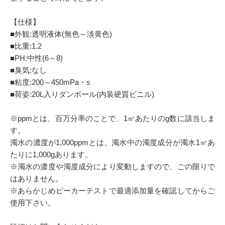
【仕様】
■外観:透明液体(無色～淡黄色)
■比重:1.2
■PH:中性(6～8)
■臭気:なし
■粘度:200～450mPa・s
■荷姿:20L入りダンボール(内装硬質ビニル)
※ppmとは、百万分率のことで、1㎥あたりのg数に該当しま
す。
濁水の濃度が1,000ppmとは、濁水中の濁度成分が濁水1㎥あ
たりに1,000gあります。
※濁水の濃度や濁度成分により変動しますので、ごの限りで
はありません。
※あらかじめピーカーテストで最適添加量を確認してからご
使用下さい。