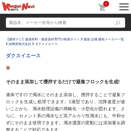
0
【建材ナビ】建築材料・建築資材専門の検索サイト
建築 設備 建材メーカー一覧
緑興産株式会社
ダクスイエース
ダクスイエース
動画
ショールーム
そのまま添加して攪拌するだけで凝集フロックを生成!
かたなび
コラム
すまいリング
設計士インタビュー
液体ですので濁水にそのまま添加し、攪拌することで凝集フ
ロックを生成し処理できます。1液型であり、沈降速度が速
Q＆A
販売・施工代理店募集
いことから、濁水処理設備の簡略化・小型化が図れます。さ
お気に入り
らに、セメント系の濁水など高アルカリ性濁水にも、中和せ
ずにそのまま使用できます。濁水濃度の変動には添加量を調
整することで対応できます。