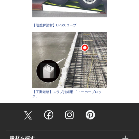
【段差解消材】EPSスロープ
【工期短縮】スラブ打継用 「トーホーブロッ
ク」
建材を探す