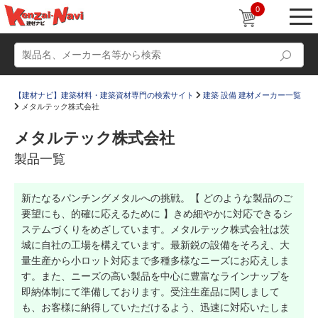
0
【建材ナビ】建築材料・建築資材専門の検索サイト
建築 設備 建材メーカー一覧
メタルテック株式会社
メタルテック株式会社
製品一覧
動画
ショールーム
新たなるパンチングメタルへの挑戦。【 どのような製品のご
かたなび
コラム
要望にも、的確に応えるために 】きめ細やかに対応できるシ
すまいリング
設計士インタビュー
ステムづくりをめざしています。メタルテック株式会社は茨
城に自社の工場を構えています。最新鋭の設備をそろえ、大
Q＆A
販売・施工代理店募集
量生産から小ロット対応まで多種多様なニーズにお応えしま
す。また、ニーズの高い製品を中心に豊富なラインナップを
お気に入り
即納体制にて準備しております。受注生産品に関しまして
も、お客様に納得していただけるよう、迅速に対応いたしま