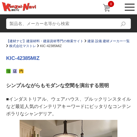
0
【建材ナビ】建築材料・建築資材専門の検索サイト
建築 設備 建材メーカー一覧
株式会社マストレ
KIC-42385MIZ
KIC-42385MIZ
動画
ショールーム
シンプルながらもモダンな空間を演出する照明
かたなび
コラム
すまいリング
設計士インタビュー
■インダストリアル、ウェアハウス、ブルックリンスタイル
など最近人気のインテリアキーワードにピッタリなコンテン
Q＆A
販売・施工代理店募集
ポラリなシャンデリア。
お気に入り