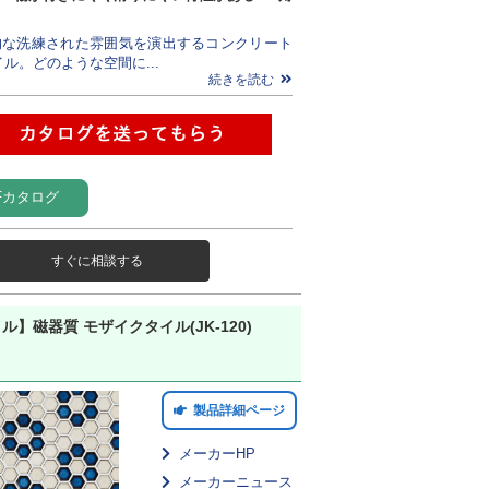
的な洗練された雰囲気を演出するコンクリート
イル。どのような空間に...
続きを読む
Fカタログ
すぐに相談する
イル】磁器質 モザイクタイル(JK-120)
製品詳細ページ
メーカーHP
メーカーニュース