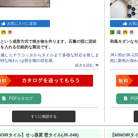
お気に入りに追加
お気
みという成形方式で焼き物を作ります。石膏の型に泥状
和風モダンなモ
土を入れる伝統的な製法です。
を施したテラコッタからタイルまで多様な対応を致しま
JKI-35がJ
特な味わいは焼き物の存在感...
色に新色が加わり
続きを読む
PDFカタログ
PD
すぐに相談する
NOIRタイル】せっ器質 壁タイル(JK-046)
【MINOIRタ