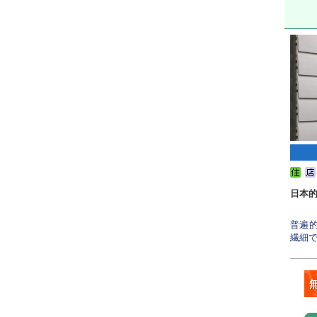
日本
普遍
繊細で