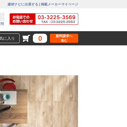
建材ナビに出展する
|
掲載メーカーマイページ
質問
資料請求へ
0
気に入り
進む