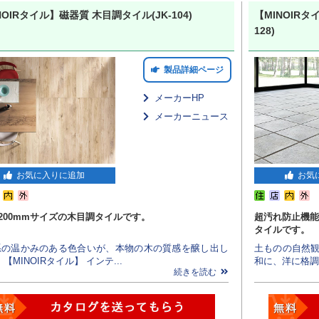
NOIRタイル】磁器質 木目調タイル(JK-104)
【MINOIRタ
128)
製品詳細ページ
メーカーHP
メーカーニュース
お気に入りに追加
お気
0x200mmサイズの木目調タイルです。
超汚れ防止機能
タイルです。
系の温かみのある色合いが、本物の木の質感を醸し出し
土ものの自然観
 【MINOIRタイル】 インテ...
和に、洋に格調
続きを読む