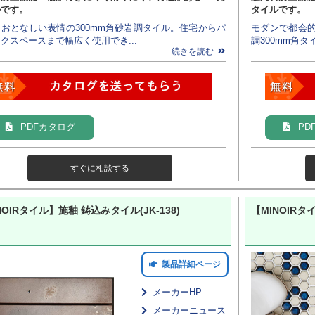
ルです。
タイルです。
おとなしい表情の300mm角砂岩調タイル。住宅からパ
モダンで都会
クスペースまで幅広く使用でき...
調300mm角タ
続きを読む
PDFカタログ
PD
すぐに相談する
NOIRタイル】施釉 鋳込みタイル(JK-138)
【MINOIRタ
製品詳細ページ
メーカーHP
メーカーニュース