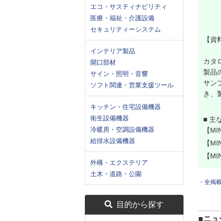
エコ・サスティナビリティ
医療・福祉・介護設備
セキュリティーシステム
【資
インテリア製品
カタ
開口部材
製品
サイン・照明・音響
サン
ソフト関連・営業支援ツール
き、
キッチン・住宅設備機器
衛生設備機器
■ 主
冷暖房・空調設備機器
【MI
給排水設備機器
【MI
【MI
外構・エクステリア
土木・道路・公園
・全掲
目的から探す
■ニュ