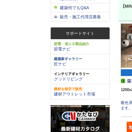
【MI
建築何でもQ&A
販売・施工代理店募集
サポートサイト
節電・省エネ製品紹介
節電ナビ
建築家ギャラリー
匠ナビ
インテリアギャラリー
グッドリビング
建材を格安で販売
120
建材アウトレット市場
暖色
ます。