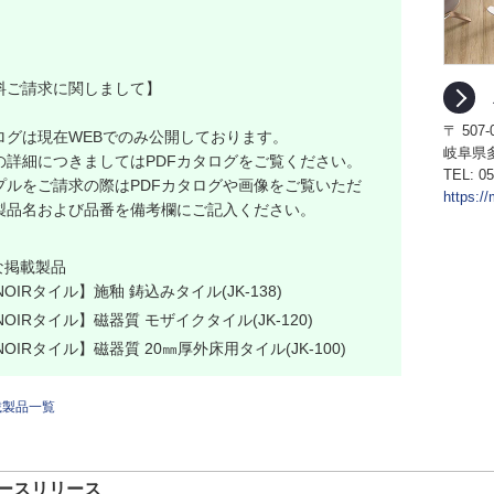
料ご請求に関しまして】
〒 507-
ログは現在WEBでのみ公開しております。
岐阜県多
の詳細につきましてはPDFカタログをご覧ください。
TEL:
05
プルをご請求の際はPDFカタログや画像をご覧いただ
https:/
製品名および品番を備考欄にご記入ください。
な掲載製品
NOIRタイル】施釉 鋳込みタイル(JK-138)
NOIRタイル】磁器質 モザイクタイル(JK-120)
NOIRタイル】磁器質 20㎜厚外床用タイル(JK-100)
載製品一覧
ースリリース