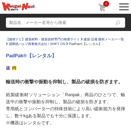
0
【建材ナビ】建築材料・建築資材専門の検索サイト
建築 設備 建材メーカー一覧
国際紙パルプ商事株式会社 / SHIFT ON
PadPak®【レンタル】
PadPak®【レンタル】
動画
ショールーム
輸送時の衝撃や振動を抑制し、製品の破損を防ぎます。
かたなび
コラム
すまいリング
設計士インタビュー
紙製緩衝材ソリューション「Ranpak」商品のひとつで、輸
送中の衝撃や振動を抑制し、製品の破損を防ぎます。
Q＆A
販売・施工代理店募集
専用紙とコンバーターの特殊技術により高い緩衝能力を発揮
お気に入り
し、数十kgある製品でも十分に保護します。
※機器はレンタルです。