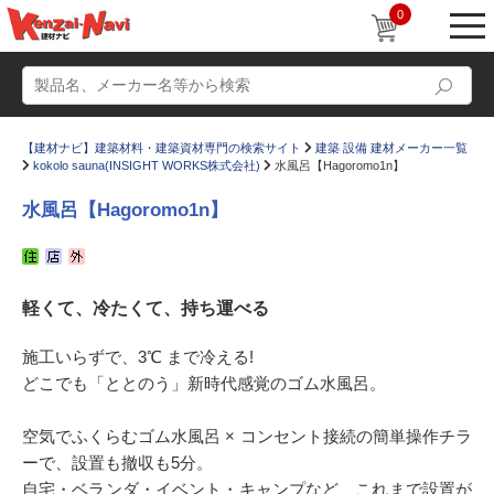
0
【建材ナビ】建築材料・建築資材専門の検索サイト
建築 設備 建材メーカー一覧
kokolo sauna(INSIGHT WORKS株式会社)
水風呂【Hagoromo1n】
水風呂【Hagoromo1n】
動画
ショールーム
軽くて、冷たくて、持ち運べる
かたなび
コラム
すまいリング
設計士インタビュー
施工いらずで、3℃ まで冷える!
どこでも「ととのう」新時代感覚のゴム水風呂。
Q＆A
販売・施工代理店募集
お気に入り
空気でふくらむゴム水風呂 × コンセント接続の簡単操作チラ
ーで、設置も撤収も5分。
自宅・ベランダ・イベント・キャンプなど、これまで設置が