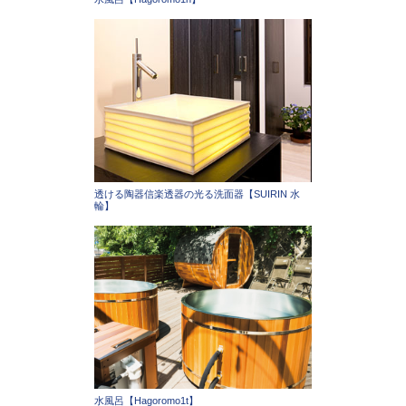
透ける陶器信楽透器の光る洗面器【SUIRIN 水
輪】
水風呂【Hagoromo1t】