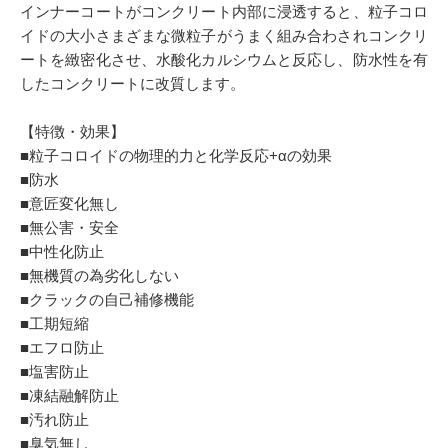
インナーコートがコンクリート内部に浸透すると、粒子コロ
イドの大小さまざまな微粒子がうまく組み合わされコンクリ
ートを緻密化させ、水酸化カルシウムと反応し、防水性を有
したコンクリートに改質します。
【特徴・効果】
■粒子コロイドの物理的力と化学反応+αの効果
■防水
■意匠変化無し
■無公害・安全
■中性化防止
■無機質の為劣化しない
■クラックの自己補修機能
■工期短縮
■エフロ防止
■塩害防止
■凍結融解防止
■汚れ防止
■臭気無し