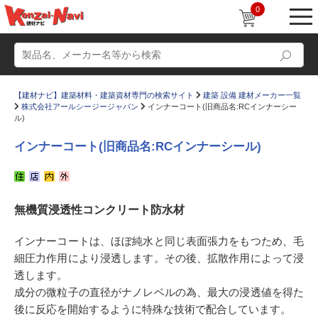
0
【建材ナビ】建築材料・建築資材専門の検索サイト
建築 設備 建材メーカー一覧
株式会社アールシージージャパン
インナーコート(旧商品名:RCインナーシー
ル)
インナーコート(旧商品名:RCインナーシール)
動画
ショールーム
かたなび
コラム
無機質浸透性コンクリート防水材
すまいリング
設計士インタビュー
インナーコートは、ほぼ純水と同じ表面張力をもつため、毛
Q＆A
販売・施工代理店募集
細圧力作用により浸透します。その後、拡散作用によって浸
透します。
お気に入り
成分の微粒子の直径がナノレベルの為、最大の浸透値を得た
後に反応を開始するように特殊な技術で配合しています。