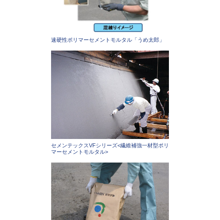
速硬性ポリマーセメントモルタル「うめ太郎」
セメンテックスVFシリーズ<繊維補強一材型ポリ
マーセメントモルタル>