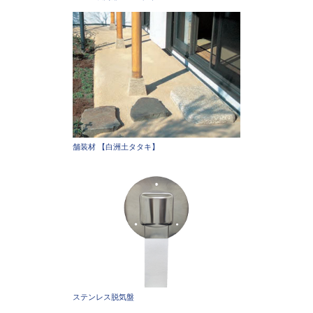
舗装材 【白洲土タタキ】
ステンレス脱気盤