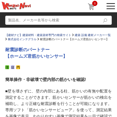
0
【建材ナビ】建築材料・建築資材専門の検索サイト
建築 設備 建材メーカー一覧
株式会社インテグラル
耐震診断のパートナー【ホームズ君筋かいセンサー】
耐震診断のパートナー
【ホームズ君筋かいセンサー】
動画
ショールーム
かたなび
コラム
簡単操作・非破壊で壁内部の筋かいを確認!
すまいリング
設計士インタビュー
■壁を壊さずに、壁の内部にある柱、筋かいの有無や配置を
Q＆A
販売・施工代理店募集
測定することができます。筋かいセンサーが筋かいの検出を
お気に入り
補助し、より正確な耐震診断を行うことが可能になります。
専用ソフト「筋かいセンサービューア」を使って、測定結果
を画像で表示。わかりやすい画像で測定結果を一目で確認で