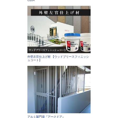
CB14
外壁左官仕上げ材 【ウッドブリースフィニッシ
ュコート】
アルミ製門扉『アークドア』