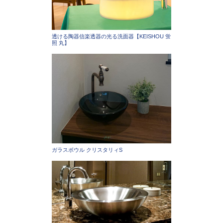
透ける陶器信楽透器の光る洗面器【KEISHOU 蛍
照 丸】
ガラスボウル クリスタリィS