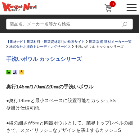
0
【建材ナビ】建築材料・建築資材専門の検索サイト
建築 設備 建材メーカー一覧
株式会社北海道トレーディングサービス
手洗いボウル カッシュシリーズ
手洗いボウル カッシュシリーズ
動画
ショールーム
奥行145㎜/170㎜/220㎜の手洗いボウル
かたなび
コラム
すまいリング
設計士インタビュー
●奥行145㎜と最小スペースに設置可能なカッシュSS
壁掛け仕様可能。
Q＆A
販売・施工代理店募集
お気に入り
●縁の細さが5㎜と陶器ボウルとして、業界トップレベルの細
さで、スタイリッシュなデザインを演出するカッシュS