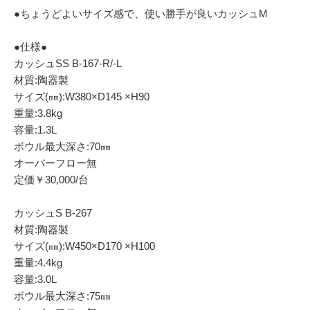
●ちょうどよいサイズ感で、使い勝手が良いカッシュM
●仕様●
カッシュSS B-167-R/-L
材質:陶器製
サイズ(㎜):W380×D145 ×H90
重量:3.8kg
容量:1.3L
ボウル最大深さ:70㎜
オーバーフロー無
定価￥30,000/台
カッシュS B-267
材質:陶器製
サイズ(㎜):W450×D170 ×H100
重量:4.4kg
容量:3.0L
ボウル最大深さ:75㎜