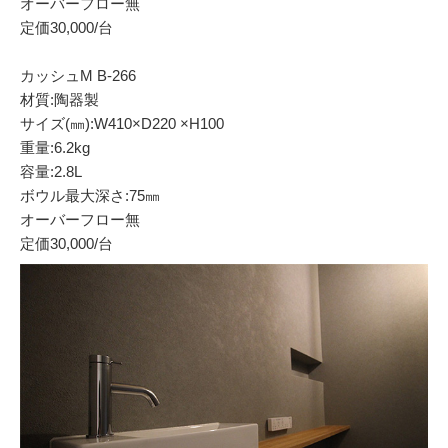
オーバーフロー無
定価30,000/台
カッシュM B-266
材質:陶器製
サイズ(㎜):W410×D220 ×H100
重量:6.2kg
容量:2.8L
ボウル最大深さ:75㎜
オーバーフロー無
定価30,000/台