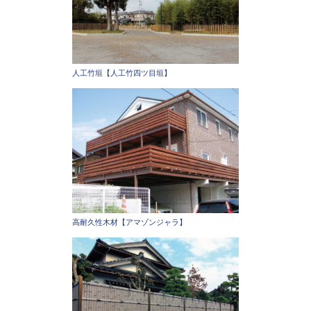
人工竹垣【人工竹四ツ目垣】
高耐久性木材【アマゾンジャラ】