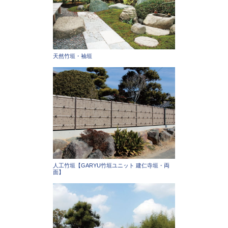
天然竹垣・袖垣
人工竹垣【GARYU竹垣ユニット 建仁寺垣・両
面】