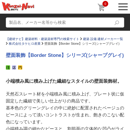
0
【建材ナビ】建築材料・建築資材専門の検索サイト
建築 設備 建材メーカー一覧
株式会社タケヒロ産業
壁面装飾【Border Stone】シリーズ(シャープグレイ)
壁面装飾【Border Stone】シリーズ(シャープグレイ)
動画
ショールーム
小端積み風に積み上げた繊細なスタイルの壁面装飾材。
かたなび
コラム
すまいリング
設計士インタビュー
天然石スレート材を小端積み風に積み上げ、プレート状に仮
固定した繊細で美しい仕上がりの商品です。
Q＆A
販売・施工代理店募集
基本色のグリーングレイの中に絶妙に配置されたベージュの
お気に入り
ピースによって淡いコントラストが生まれ、飽きのこない配
色になっています。
小端積み調の細かなピースと、割肌面の立体的な凹凸がライ