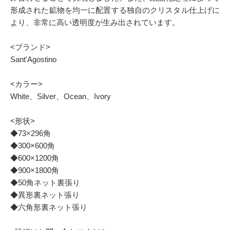
形成された鉱物を均一に配置する独自のクリスタル仕上げに
より、非常に高い透明度が生み出されています。
<ブランド>
Sant'Agostino
<カラー>
White、Silver、Ocean、Ivory
<形状>
◆73×296角
◆300×600角
◆600×1200角
◆900×1800角
◆50角ネット裏張り
◆異形裏ネット張り
◆六角形裏ネット張り