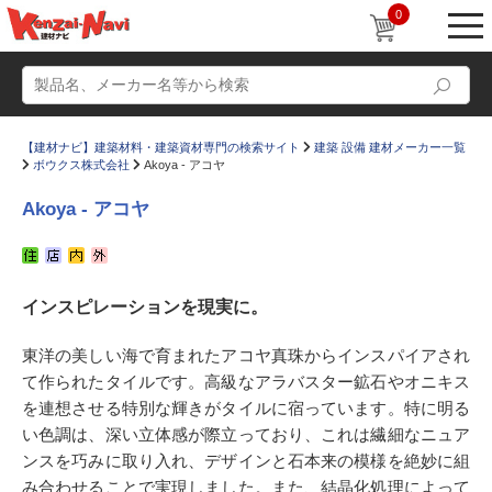
0
【建材ナビ】建築材料・建築資材専門の検索サイト
建築 設備 建材メーカー一覧
ボウクス株式会社
Akoya - アコヤ
Akoya - アコヤ
動画
ショールーム
インスピレーションを現実に。
かたなび
コラム
すまいリング
設計士インタビュー
東洋の美しい海で育まれたアコヤ真珠からインスパイアされ
て作られたタイルです。高級なアラバスター鉱石やオニキス
Q＆A
販売・施工代理店募集
を連想させる特別な輝きがタイルに宿っています。特に明る
お気に入り
い色調は、深い立体感が際立っており、これは繊細なニュア
ンスを巧みに取り入れ、デザインと石本来の模様を絶妙に組
み合わせることで実現しました。また、結晶化処理によって