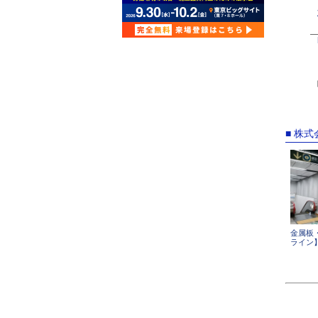
■ 株
金属板
ライン