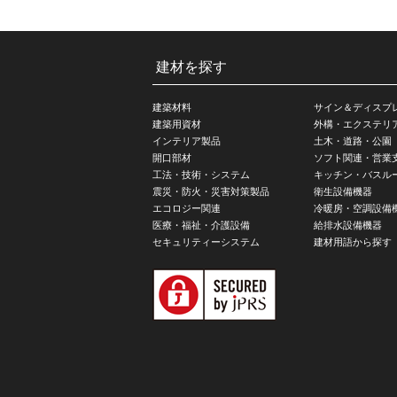
建材を探す
建築材料
サイン＆ディスプ
建築用資材
外構・エクステリ
インテリア製品
土木・道路・公園
開口部材
ソフト関連・営業
工法・技術・システム
キッチン・バスル
震災・防火・災害対策製品
衛生設備機器
エコロジー関連
冷暖房・空調設備
医療・福祉・介護設備
給排水設備機器
セキュリティーシステム
建材用語から探す