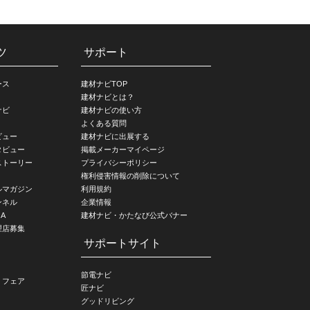
ツ
サポート
ース
建材ナビTOP
建材ナビとは？
ナビ
建材ナビの使い方
よくある質問
ビュー
建材ナビに出展する
タビュー
掲載メーカーマイページ
ストーリー
プライバシーポリシー
権利侵害情報の削除について
ルマガジン
利用規約
ンネル
企業情報
A
建材ナビ・かたなび公式バナー
理店募集
サポートサイト
節電ナビ
・フェア
匠ナビ
グッドリビング