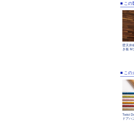
■ こ
壁天井材【
き板 M
■ こ
Twist 
ドアハ