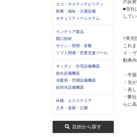
の反射
エコ・サスティナビリティ
■当社
医療・福祉・介護設備
してい
セキュリティーシステム
インテリア製品
<美光
開口部材
これま
サイン・照明・音響
イ・ヴ
ソフト関連・営業支援ツール
動車内
キッチン・住宅設備機器
衛生設備機器
・平面
冷暖房・空調設備機器
・光が
給排水設備機器
・美し
・弊社
外構・エクステリア
らに高
土木・道路・公園
目的から探す