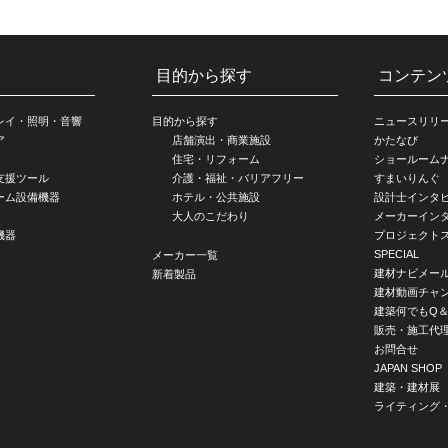
目的から探す
コンテン
レイ・照明・音響
目的から探す
ニュースリリ
ア
店舗演出・商業施設
かたなび
住宅・リフォーム
ショールーム
支援ツール
介護・福祉・バリアフリー
すまいりんぐ
ーム設備機器
ホテル・公共施設
設計士インタ
大人のこだわり
メーカーイン
機器
プロジェクト
SPECIAL
メーカー一覧
建材ナビメー
新着製品
建材動画チャ
建築何でもQ＆
販売・施工代
お問合せ
JAPAN SHOP
建築・建材展
ライティング