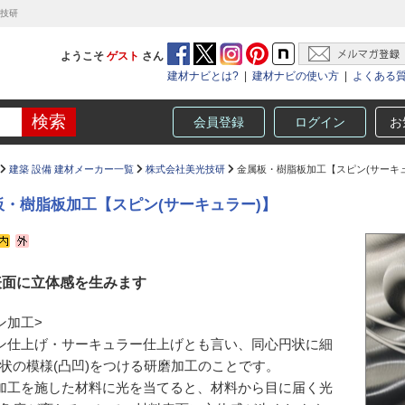
光技研
ようこそ
ゲスト
さん
建材ナビとは?
|
建材ナビの使い方
|
よくある
会員登録
ログイン
お
建築 設備 建材メーカー一覧
株式会社美光技研
金属板・樹脂板加工【スピン(サーキュ
板・樹脂板加工【スピン(サーキュラー)】
表面に立体感を生みます
ン加工>
ン仕上げ・サーキュラー仕上げとも言い、同心円状に細
状の模様(凸凹)をつける研磨加工のことです。
加工を施した材料に光を当てると、材料から目に届く光