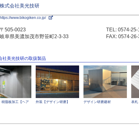
株式会社美光技研
https://www.bikogiken.co.jp/
〒505-0023
TEL:
0574-25-
岐阜県美濃加茂市野笹町2-3-33
FAX: 0574-26-
式会社美光技研の取扱製品
・樹脂板加工【ヘア
外装【デザイン研磨】
デザイン研磨建材
表札
】