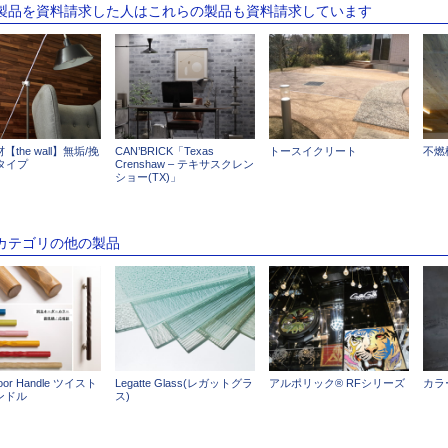
の製品を資料請求した人はこれらの製品も資料請求しています
the wall】無垢/挽
CAN’BRICK「Texas
トースイクリート
不燃構
タイプ
Crenshaw – テキサスクレン
ショー(TX)」
のカテゴリの他の製品
Door Handle ツイスト
Legatte Glass(レガットグラ
アルポリック® RFシリーズ
カラ
ンドル
ス)