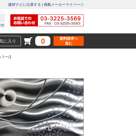
建材ナビに出展する
|
掲載メーカーマイページ
質問
資料請求へ
0
気に入り
進む
ラー)】