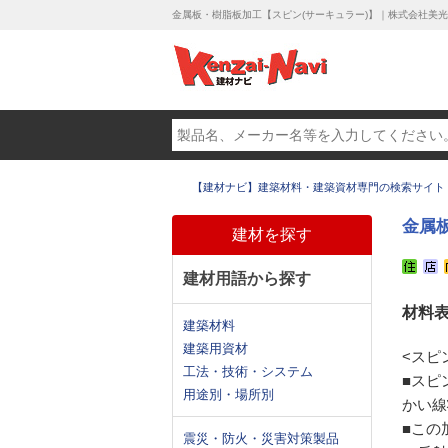
金属板・樹脂板加工【スピン(サーキュラー)】｜株式会社美
【建材ナビ】建築材料・建築資材専門の検索サイト
金属
建材を探す
建材用語から探す
材料
建築材料
建築用資材
<スピ
工法・技術・システム
■スピ
用途別・場所別
かい線
■この
震災・防火・災害対策製品