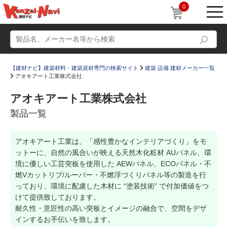
0
【建材ナビ】建築材料・建築資材専門の検索サイト
建築 設備 建材メーカー一覧
アオキアート工業株式会社
アオキアート工業株式会社
製品一覧
動画
ショールーム
アオキアート工業は、「感性豊かなインテリアづくり」をモ
かたなび
コラム
ットーに、自然の風合いが映える天然木化粧材 AUパネル、環
すまいリング
設計士インタビュー
境に優しい工芸突板を使用した AEWパネル、ECOパネル・不
燃Vカットリブ/ルーバー・不燃浮づくりパネル等の製造を行
Q＆A
販売・施工代理店募集
っており、環境に配慮した木材に “塗装技術” で付加価値をつ
けて提供致しております。
お気に入り
耐久性・意匠性の高い突板とイメージの融合で、空間をデザ
インするお手伝いを致します。