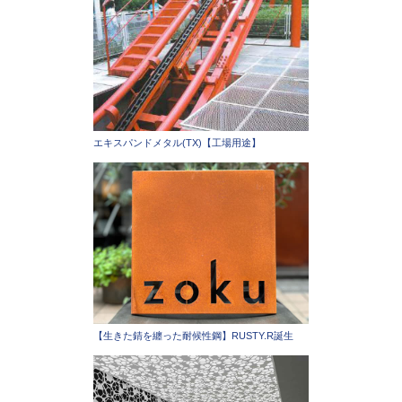
エキスパンドメタル(TX)【工場用途】
【生きた錆を纏った耐候性鋼】RUSTY.R誕生