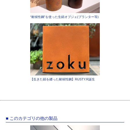
“耐候性鋼”を使った生錆オブジェ(プランター等)
【生きた錆を纏った耐候性鋼】RUSTY.R誕生
■ このカテゴリの他の製品