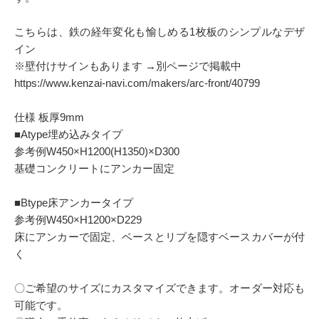
こちらは、鉄の経年変化も愉しめる1枚板のシンプルなデザ
イン
※壁付けサインもあります →別ページで掲載中
https://www.kenzai-navi.com/makers/arc-front/40799
仕様 板厚9mm
■Atype埋め込みタイプ
参考例W450×H1200(H1350)×D300
基礎コンクリートにアンカー固定
■Btype床アンカータイプ
参考例W450×H1200×D229
床にアンカーで固定、ベースとリブを隠すベースカバーが付
く
〇ご希望のサイズにカスタマイズできます。オーダー対応も
可能です。