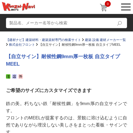
0
【建材ナビ】建築材料・建築資材専門の検索サイト
建築 設備 建材メーカー一覧
株式会社フロント
【自立サイン】耐候性鋼9mm厚一枚板 自立タイプMEEL
【自立サイン】耐候性鋼9mm厚一枚板 自立タイプ
MEEL
動画
ショールーム
かたなび
コラム
ご希望のサイズにカスタマイズできます
すまいリング
設計士インタビュー
鉄の美。朽ちない鉄「耐候性鋼」を9mm厚の自立サインで
Q＆A
販売・施工代理店募集
す。
お気に入り
フロントのMEELが提案するのは、景観に溶け込むように自
然でありながら埋没しない美しさをまとった看板・サインで
す。