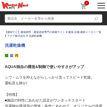
0
【建材ナビ】建築材料・建築資材専門の検索サイト
建築 設備 建材メーカー一覧
アクア株式会社
洗濯乾燥機
洗濯乾燥機
動画
ショールーム
AQUA独自の構造&制御で使いやすさがアップ
かたなび
コラム
すまいリング
設計士インタビュー
シワ・ムラを抑えながらしっかり洗ってスピード乾燥。
運転音も静か!
Q＆A
販売・施工代理店募集
お気に入り
【特徴】
■施設の特性にあわせた設定がワンタッチスタート
洗濯物や環境等の用途・条件にあわせて、オリジナルの洗濯