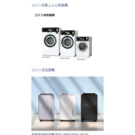
コイン式敷ふとん乾燥機
コイン式洗濯機
衣類乾燥除湿機 EDC-H601/YDC-H120