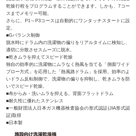
乾燥行程をプログラムすることができます。しかも、7コー
スまでメモリー可能。
さらに、P1～P3コースは自動的にワンタッチスタートに設
定。
■Gバランス制御
脱水時にドラム内の洗濯物の偏りをリアルタイムに検知し、
適切に分散させスムーズに脱水。
■乾きムラを抑えてスピード乾燥
独自の効率的に洗濯物にムラなく熱風を当てる「側面ワイド
ブロー方式」を応用した「熱風路ドラム」を採用。効率のよ
いドラム反転制御で、洗濯物の偏りを抑制し、乾きムラを防
いでスピード乾燥。
■布からみ・洗いムラを抑える。背面フラットドラム
■耐久性に優れたステンレス
■一般財団法人日本ガス機器検査協会の形式認証(JIA形式認
証)取得
■日本製