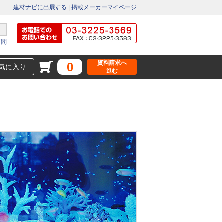
建材ナビに出展する
|
掲載メーカーマイページ
質問
資料請求へ
0
気に入り
進む