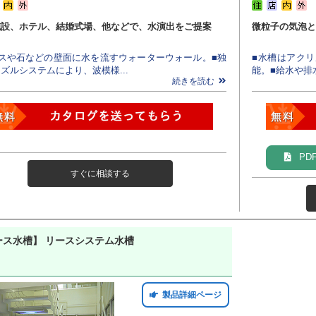
施設、ホテル、結婚式場、他などで、水演出をご提案
微粒子の気泡と
ラスや石などの壁面に水を流すウォーターウォール。■独
■水槽はアク
ズルシステムにより、波模様...
能。■給水や排
続きを読む
PD
すぐに相談する
ース水槽】 リースシステム水槽
製品詳細ページ