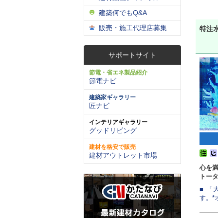
建築何でもQ&A
販売・施工代理店募集
特注
サポートサイト
節電・省エネ製品紹介
節電ナビ
建築家ギャラリー
匠ナビ
インテリアギャラリー
グッドリビング
建材を格安で販売
建材アウトレット市場
心を
トー
■ 
す。*