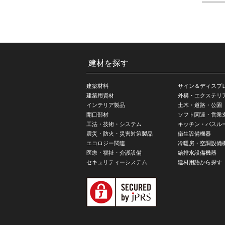
建材を探す
建築材料
サイン＆ディスプ
建築用資材
外構・エクステリ
インテリア製品
土木・道路・公園
開口部材
ソフト関連・営業
工法・技術・システム
キッチン・バスル
震災・防火・災害対策製品
衛生設備機器
エコロジー関連
冷暖房・空調設備
医療・福祉・介護設備
給排水設備機器
セキュリティーシステム
建材用語から探す