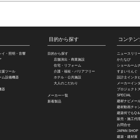
目的から探す
コンテン
レイ・照明・音響
目的から探す
ニュースリリ
ア
店舗演出・商業施設
かたなび
住宅・リフォーム
ショールーム
支援ツール
介護・福祉・バリアフリー
すまいりんぐ
ーム設備機器
ホテル・公共施設
設計士インタ
大人のこだわり
メーカーイン
機器
プロジェクト
SPECIAL
メーカー一覧
建材ナビメー
新着製品
建材動画チャ
建築何でもQ＆
販売・施工代
お問合せ
JAPAN SHOP
建築・建材展