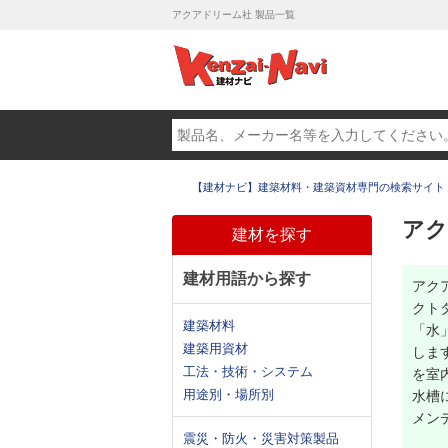
アクアドリーム社 製品一覧
【建材ナビ】建築材料・建築資材専門の検索サイト
アク
建材を探す
建材用語から探す
アク
クト
建築材料
「水
建築用資材
しま
工法・技術・システム
を室
用途別・場所別
水槽
メン
震災・防火・災害対策製品