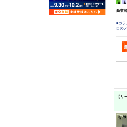
商業
■ガ
自のノ
【リ