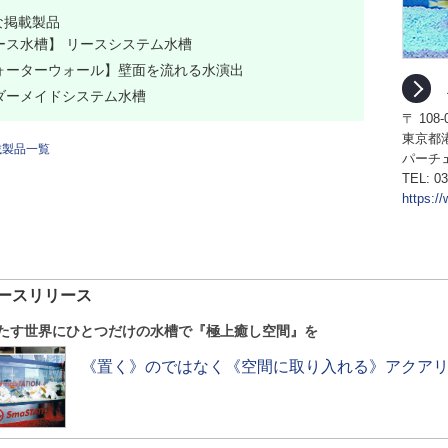
な掲載製品
ース水槽】 リースシステム水槽
ォーターウォール】壁面を流れる水演出
ダーメイドシステム水槽
〒 108-
東京都港
載製品一覧
パーチェ
TEL:
03
https:/
ースリリース
たす世界にひとつだけの水槽で『極上癒し空間』を
《置く》のではなく《空間に取り入れる》アクア