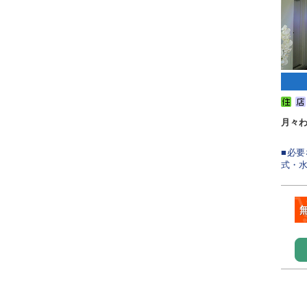
月々
■必
式・水