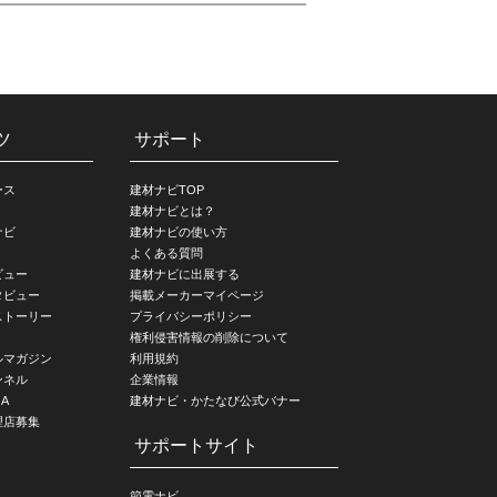
ツ
サポート
ース
建材ナビTOP
建材ナビとは？
ナビ
建材ナビの使い方
よくある質問
ビュー
建材ナビに出展する
タビュー
掲載メーカーマイページ
ストーリー
プライバシーポリシー
権利侵害情報の削除について
ルマガジン
利用規約
ンネル
企業情報
A
建材ナビ・かたなび公式バナー
理店募集
サポートサイト
節電ナビ