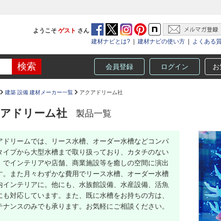
ようこそ
ゲスト
さん
建材ナビとは?
|
建材ナビの使い方
|
よくある
会員登録
ログイン
お
建築 設備 建材メーカー一覧
アクアドリーム社
アドリーム社
製品一覧
アドリームでは、リース水槽、オーダー水槽などコンパ
タイプから大型水槽まで取り扱っており、カタチのない
」でインテリアや店舗、商業施設等を癒しの空間に演出
す。また月々わずかな費用でリース水槽、オーダー水槽
内インテリアに。他にも、水族館設備、水産設備、活魚
にも対応しています。また、既に水槽をお持ちの方は、
テナンスのみでも承ります。お気軽にご相談ください。