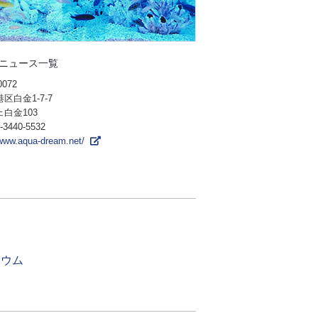
ニュース一覧
0072
区白金1-7-7
白金103
-3440-5532
/www.aqua-dream.net/
リウム