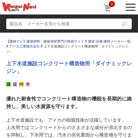
0
【建材ナビ】建築材料・建築資材専門の検索サイト
建築 設備 建材メーカー一覧
アイカ工業株式会社
上下水道施設コンクリート構造物用「ダイナミックレジ
ン」
上下水道施設コンクリート構造物用「ダイナミックレ
ジン」
動画
ショールーム
かたなび
コラム
優れた耐食性でコンクリート構造物の機能を長期的に維
すまいリング
設計士インタビュー
持し、美しい水資源を守ります。
Q＆A
販売・施工代理店募集
上下水道施設でも、アイカの樹脂技術が活躍しています。
お気に入り
上水用ではコンクリートからのさまざまな成分が溶出するの
を抑制し、下水用では、汚水の劣化要因から構造物を守りま