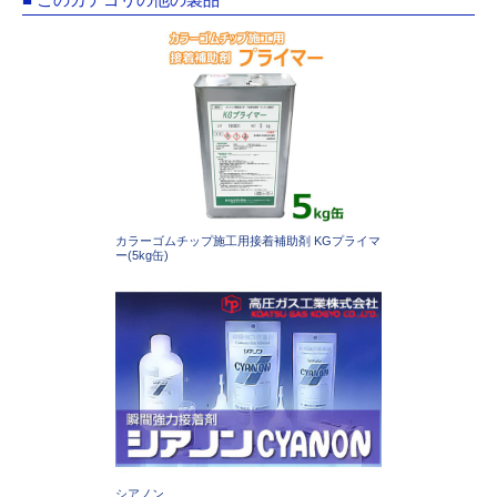
カラーゴムチップ施工用接着補助剤 KGプライマ
ー(5kg缶)
シアノン