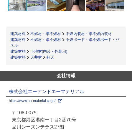
建築材料
不燃材・準不燃材
不燃内装材・準不燃内装材
建築材料
不燃材・準不燃材
不燃ボード・準不燃ボード・パ
ネル
建築材料
下地材(内装・外装用)
建築材料
天井材
軒天
会社情報
株式会社エーアンドエーマテリアル
https://www.aa-material.co.jp/
〒108-0075
東京都港区港南一丁目2番70号
品川シーズンテラス27階