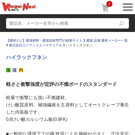
0
【建材ナビ】建築材料・建築資材専門の検索サイト
建築 設備 建材メーカー一覧
株式会社エーアンドエーマテリアル
ハイラックフネン
ハイラックフネン
動画
ショールーム
軽さと衝撃強度が定評の不燃ボードのスタンダード
かたなび
コラム
すまいリング
設計士インタビュー
軽量で衝撃にも強い不燃建材。
けい酸質原料、補強繊維を主原料としてオートクレーブ養生
Q＆A
販売・施工代理店募集
した内装板です。
お気に入り
0.8けい酸カルシウム板(0.8FK)
■一般的な環境下での吸放湿による伸縮が小さく、寸法安定