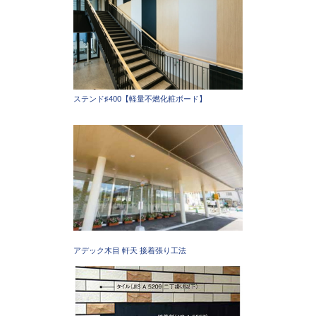
ステンド♯400【軽量不燃化粧ボード】
アデック木目 軒天 接着張り工法