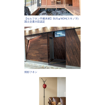
【セルフネン不燃木材】SUS▲NOH(スサノヲ)
国土交通大臣認定
焼杉フネン