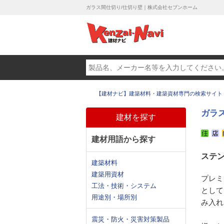
ガラス間仕切り/仕切り壁｜株式会社セブンホーム
【建材ナビ】建築材料・建築資材専門の検索サイト
ガラ
建材を探す
建材用語から探す
ステ
建築材料
建築用資材
プレミ
工法・技術・システム
として
用途別・場所別
み入れ
震災・防火・災害対策製品