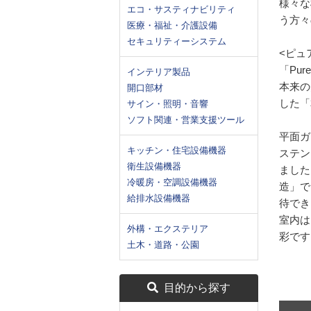
様々な
エコ・サスティナビリティ
う方々
医療・福祉・介護設備
セキュリティーシステム
<ピュ
「Pu
インテリア製品
本来の
開口部材
した「
サイン・照明・音響
ソフト関連・営業支援ツール
平面ガ
キッチン・住宅設備機器
ステン
衛生設備機器
ました
冷暖房・空調設備機器
造」で
給排水設備機器
待でき
室内は
外構・エクステリア
彩です
土木・道路・公園
目的から探す