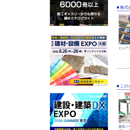
■ 株
ピュア
■ こ
吸音パ