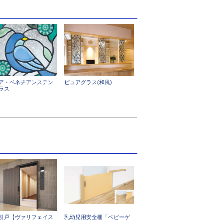
ア・ベネチアンステン
ピュアグラス(和風)
ラス
引戸【ヴァリフェイス
乳幼児用安全柵「ベビーゲ