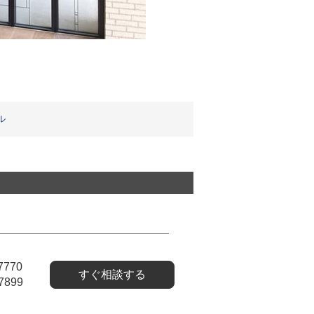
ル
7770
すぐ相談する
7899