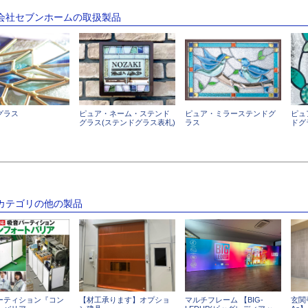
式会社セブンホームの取扱製品
グラス
ピュア・ネーム・ステンド
ピュア・ミラーステンドグ
ピュ
グラス(ステンドグラス表札)
ラス
ドグ
のカテゴリの他の製品
ーティション『コン
【材工承ります】オプショ
マルチフレーム 【BIG-
玄関