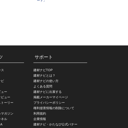
ート」
ツ
サポート
ース
建材ナビTOP
建材ナビとは？
ナビ
建材ナビの使い方
よくある質問
ビュー
建材ナビに出展する
タビュー
掲載メーカーマイページ
ストーリー
プライバシーポリシー
権利侵害情報の削除について
ルマガジン
利用規約
ンネル
企業情報
A
建材ナビ・かたなび公式バナー