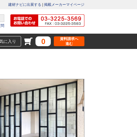
建材ナビに出展する
|
掲載メーカーマイページ
質問
資料請求へ
0
気に入り
進む