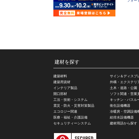
フォー
建材を探す
建築材料
サイン＆ディスプ
建築用資材
外構・エクステリ
インテリア製品
土木・道路・公園
開口部材
ソフト関連・営業
工法・技術・システム
キッチン・バスル
震災・防火・災害対策製品
衛生設備機器
エコロジー関連
冷暖房・空調設備
医療・福祉・介護設備
給排水設備機器
セキュリティーシステム
建材用語から探す