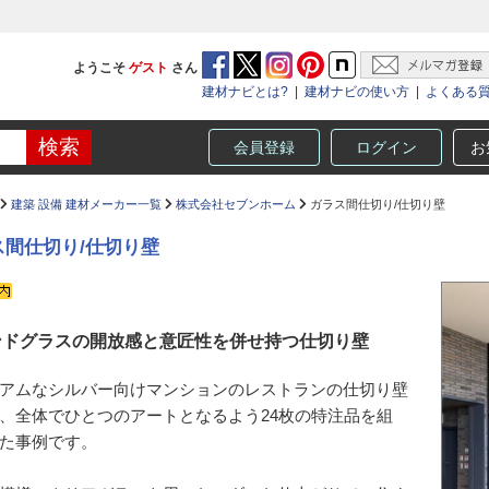
ようこそ
ゲスト
さん
建材ナビとは?
|
建材ナビの使い方
|
よくある
会員登録
ログイン
お
建築 設備 建材メーカー一覧
株式会社セブンホーム
ガラス間仕切り/仕切り壁
ス間仕切り/仕切り壁
ンドグラスの開放感と意匠性を併せ持つ仕切り壁
アムなシルバー向けマンションのレストランの仕切り壁
、全体でひとつのアートとなるよう24枚の特注品を組
た事例です。