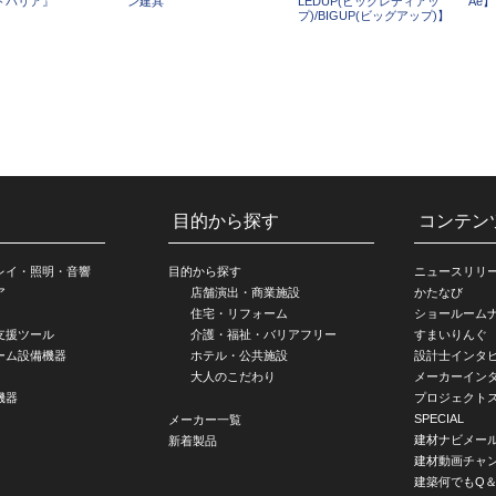
トバリア』
ン建具
LEDUP(ビッグレディアッ
Ae】
プ)/BIGUP(ビッグアップ)】
目的から探す
コンテン
レイ・照明・音響
目的から探す
ニュースリリ
ア
店舗演出・商業施設
かたなび
住宅・リフォーム
ショールーム
支援ツール
介護・福祉・バリアフリー
すまいりんぐ
ーム設備機器
ホテル・公共施設
設計士インタ
大人のこだわり
メーカーイン
機器
プロジェクト
SPECIAL
メーカー一覧
建材ナビメー
新着製品
建材動画チャ
建築何でもQ＆