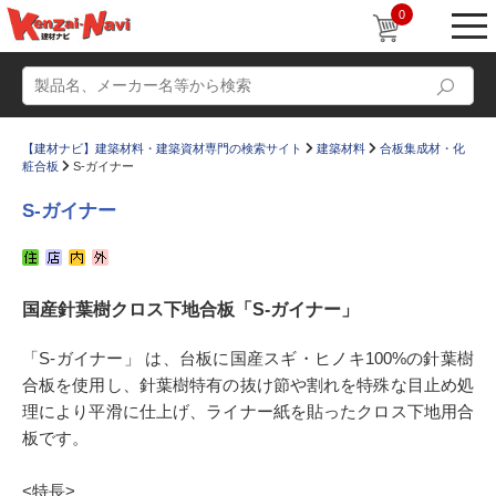
0
【建材ナビ】建築材料・建築資材専門の検索サイト
建築材料
合板集成材・化
粧合板
S-ガイナー
S-ガイナー
動画
ショールーム
国産針葉樹クロス下地合板「S-ガイナー」
かたなび
コラム
すまいリング
設計士インタビュー
「S-ガイナー」 は、台板に国産スギ・ヒノキ100%の針葉樹
合板を使用し、針葉樹特有の抜け節や割れを特殊な目止め処
Q＆A
販売・施工代理店募集
理により平滑に仕上げ、ライナー紙を貼ったクロス下地用合
お気に入り
板です。
<特長>