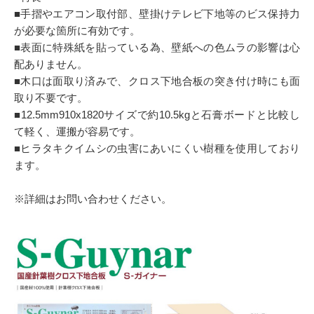
■手摺やエアコン取付部、壁掛けテレビ下地等のビス保持力
が必要な箇所に有効です。
■表面に特殊紙を貼っている為、壁紙への色ムラの影響は心
配ありません。
■木口は面取り済みで、クロス下地合板の突き付け時にも面
取り不要です。
■12.5mm910x1820サイズで約10.5kgと石膏ボードと比較し
て軽く、運搬が容易です。
■ヒラタキクイムシの虫害にあいにくい樹種を使用しており
ます。
※詳細はお問い合わせください。