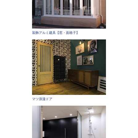
装飾アルミ建具【窓・面格子】
マツ浪漫ドア