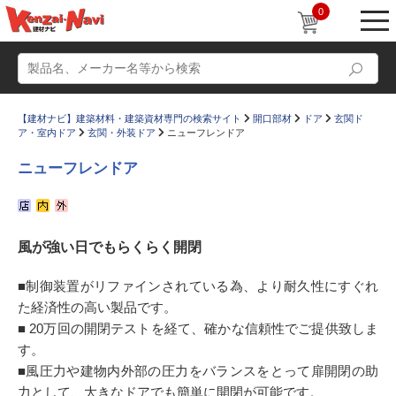
0
【建材ナビ】建築材料・建築資材専門の検索サイト
開口部材
ドア
玄関ド
ア・室内ドア
玄関・外装ドア
ニューフレンドア
ニューフレンドア
動画
ショールーム
風が強い日でもらくらく開閉
かたなび
コラム
すまいリング
設計士インタビュー
■制御装置がリファインされている為、より耐久性にすぐれ
た経済性の高い製品です。
Q＆A
販売・施工代理店募集
■ 20万回の開閉テストを経て、確かな信頼性でご提供致しま
お気に入り
す。
■風圧力や建物内外部の圧力をバランスをとって扉開閉の助
力として、大きなドアでも簡単に開閉が可能です。