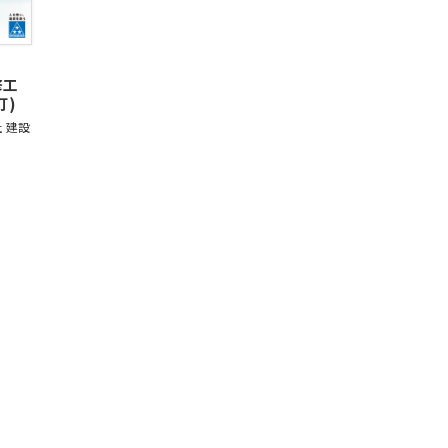
修工
訂)
 建設