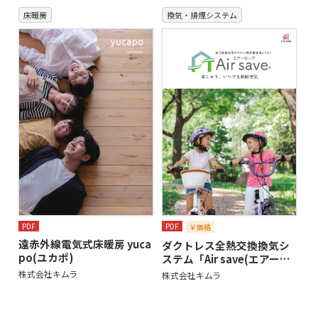
床暖房
換気・排煙システム
PDF
PDF
￥価格
遠赤外線電気式床暖房 yuca
ダクトレス全熱交換換気シ
po(ユカポ)
ステム「Air save(エアー…
株式会社キムラ
株式会社キムラ