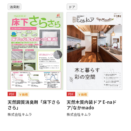
消臭剤
ドア
PDF
PDF
￥価格
￥価格
天然調質消臭剤「床下さら
天然木質内装ドア E-naド
さら」
ア/なかmado
株式会社キムラ
株式会社キムラ