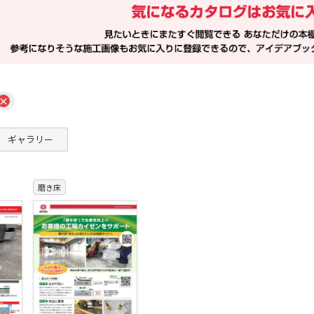
×
ギャラリー
磨き床