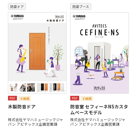
防音ドア
防音ブース
PDF
PDF
￥価格
￥価格
木製防音ドア
防音室 セフィーネNSカスタ
ムベースモデル
株式会社ヤマハミュージックジャ
株式会社ヤマハミュージックジャ
パン アビテックス企画営業課
パン アビテックス企画営業課