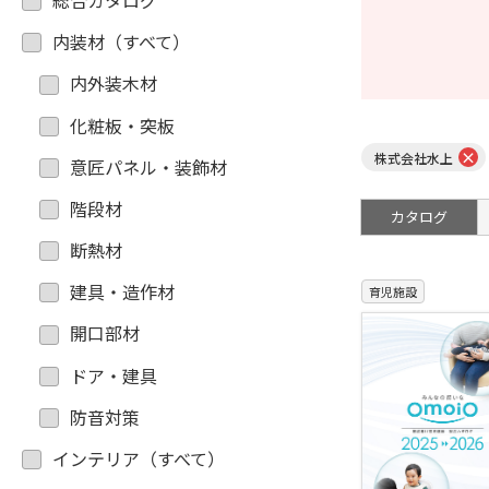
総合カタログ
内装材（すべて）
内外装木材
化粧板・突板
×
株式会社水上
意匠パネル・装飾材
階段材
カタログ
断熱材
建具・造作材
育児施設
開口部材
ドア・建具
防音対策
インテリア（すべて）