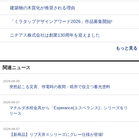
建築物の木質化が推奨される理由
「ミラタップデザインアワード2026」作品募集開始!
ニチアス株式会社は創業130周年を迎えました
もっと見る
関連ニュース
2026-08-09
突然起こる災害、停電時の夜間・暗所で役立つ蓄光塗料
2026-08-07
マチルダ水栓金具から「Esperance(エスペランス)」シリーズをリ
リース
2026-08-07
【新商品】リブ天井Ⅱシリーズにグレー仕様が登場!