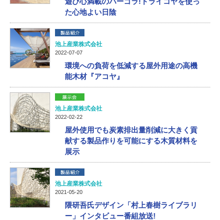
遊び心満載のパーゴラ!トライコヤを使っ
た心地よい日陰
池上産業株式会社
2022-07-07
環境への負荷を低減する屋外用途の高機
能木材『アコヤ』
池上産業株式会社
2022-02-22
屋外使用でも炭素排出量削減に大きく貢
献する製品作りを可能にする木質材料を
展示
池上産業株式会社
2021-05-20
隈研吾氏デザイン「村上春樹ライブラリ
ー」インタビュー番組放送!