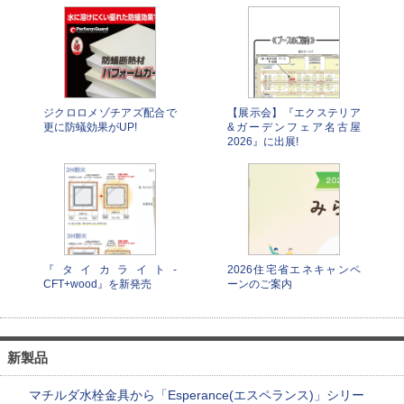
ジクロロメゾチアズ配合で
【展示会】『エクステリア
更に防蟻効果がUP!
&ガーデンフェア名古屋
2026』に出展!
『タイカライト-
2026住宅省エネキャンペ
CFT+wood』を新発売
ーンのご案内
新製品
マチルダ水栓金具から「Esperance(エスペランス)」シリー