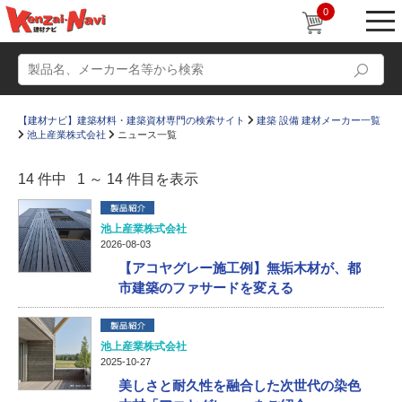
0
【建材ナビ】建築材料・建築資材専門の検索サイト
建築 設備 建材メーカー一覧
池上産業株式会社
ニュース一覧
14 件中 1 ～ 14 件目を表示
動画
ショールーム
池上産業株式会社
2026-08-03
かたなび
コラム
【アコヤグレー施工例】無垢木材が、都
市建築のファサードを変える
すまいリング
設計士インタビュー
Q＆A
販売・施工代理店募集
池上産業株式会社
お気に入り
2025-10-27
美しさと耐久性を融合した次世代の染色