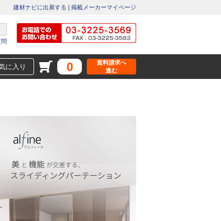
建材ナビに出展する
|
掲載メーカーマイページ
質問
資料請求へ
0
気に入り
進む