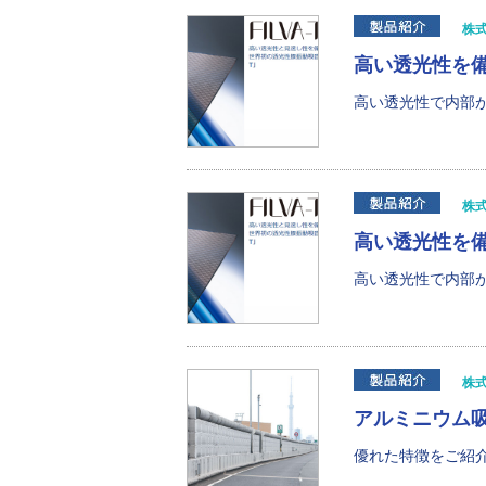
株
高い透光性を備
高い透光性で内部が
株
高い透光性を備
高い透光性で内部が
株
アルミニウム吸
優れた特徴をご紹介