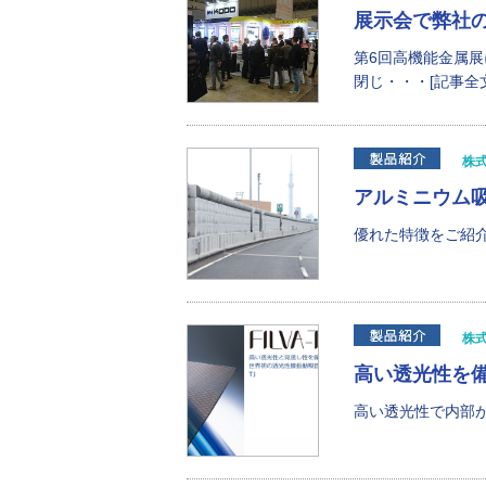
展示会で弊社
第6回高機能金属展
閉じ・・・[記事全文
株
アルミニウム吸
優れた特徴をご紹介
株
高い透光性を備
高い透光性で内部が