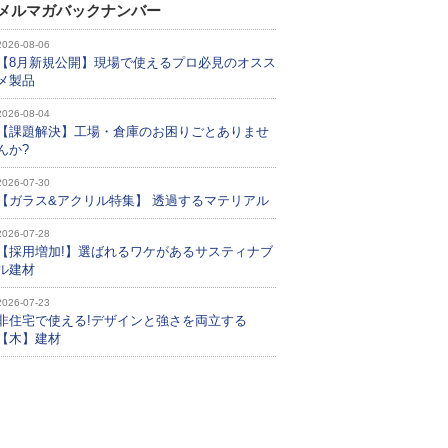
メルマガバックナンバー
2026-08-06
【8月新規公開】現場で使えるプロ必見のオスス
メ製品
2026-08-04
【課題解決】工場・倉庫のお困りごとありませ
んか?
2026-07-30
【ガラス&アクリル特集】 透過するマテリアル
2026-07-28
【採用増加!】選ばれるワケがあるサスティナブ
ル建材
2026-07-23
非住宅で使える!デザインと強さを両立する
【木】建材