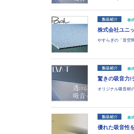
株
株式会社ユニ
やすらぎの「音空間
株
驚きの吸音力
オリジナル吸音材の
株
優れた吸音性