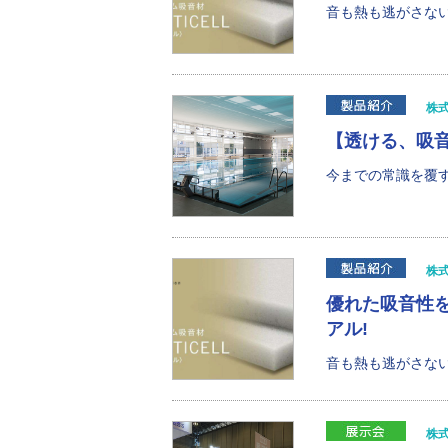
音も熱も逃がさない
株
【透ける、吸音す
今までの常識を覆す
株
優れた吸音性
アル!
音も熱も逃がさない
株