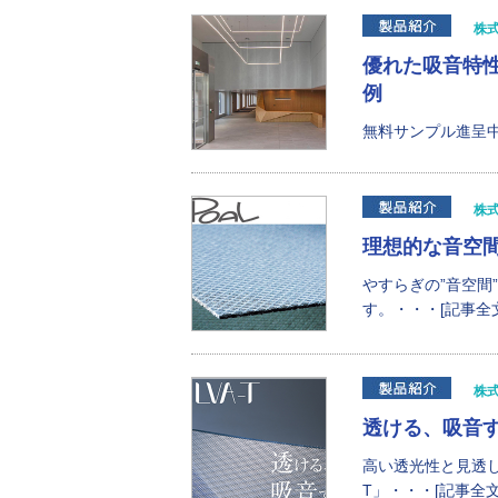
株
優れた吸音特性
例
無料サンプル進呈中
株
理想的な音空
やすらぎの”音空間
す。・・・[記事全文
株
透ける、吸音
高い透光性と見透
T」・・・[記事全文