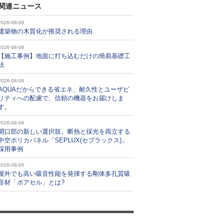
関連ニュース
2026-08-06
建築物の木質化が推奨される理由
2026-08-06
【施工事例】地面に打ち込むだけの簡易基礎工
法
2026-08-06
AQUAだからできる省エネ、耐久性とユーザビ
リティへの配慮で、信頼の機器をお届けしま
す。
2026-08-06
開口部の新しい選択肢。断熱と採光を両立する
中空ポリカパネル「SEPLUX(セプラックス)」
採用事例
2026-08-05
屋外でも高い吸音性能を発揮する剛体多孔質吸
音材「ポアセル」とは?