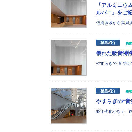
「アルミニウム
ルバ-T」をご紹
低周波域から高周波
株
優れた吸音特
やすらぎの”音空間
株
やすらぎの”音
経年劣化がなく、耐