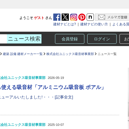
ようこそ
ゲスト
さん
建材ナビとは?
|
建材ナビの使い方
|
よくある
会員登録
ログイン
お
建築 設備 建材メーカー一覧
株式会社ユニックス吸音材事業部
ニュース一覧
式会社ユニックス吸音材事業部
2026-05-19
も使える吸音材「アルミニウム吸音板 ポアル」
ューアルいたしました!・・・[記事全文]
式会社ユニックス吸音材事業部
2025-10-07