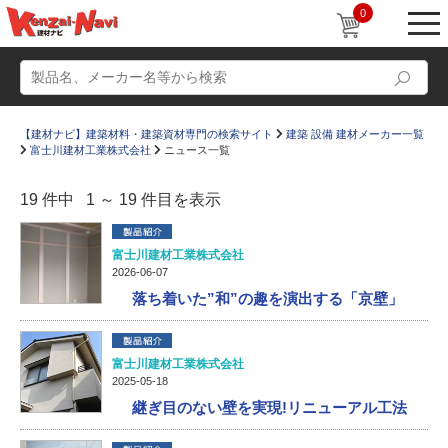
0
【建材ナビ】建築材料・建築資材専門の検索サイト
建築 設備 建材メーカー一覧
富士川建材工業株式会社
ニュース一覧
19 件中 1 ～ 19 件目を表示
動画
ショールーム
富士川建材工業株式会社
2026-06-07
かたなび
コラム
落ち着いた”和”の趣を演出する「京壁」
すまいリング
設計士インタビュー
Q＆A
販売・施工代理店募集
富士川建材工業株式会社
2025-05-18
お気に入り
継ぎ目のない壁を実現!リニューアル工法