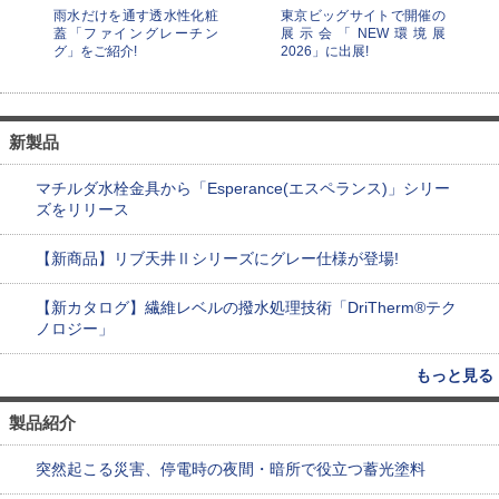
雨水だけを通す透水性化粧
東京ビッグサイトで開催の
蓋「ファイングレーチン
展示会「NEW環境展
グ」をご紹介!
2026」に出展!
新製品
マチルダ水栓金具から「Esperance(エスペランス)」シリー
ズをリリース
【新商品】リブ天井Ⅱシリーズにグレー仕様が登場!
【新カタログ】繊維レベルの撥水処理技術「DriTherm®テク
ノロジー」
もっと見る
製品紹介
突然起こる災害、停電時の夜間・暗所で役立つ蓄光塗料