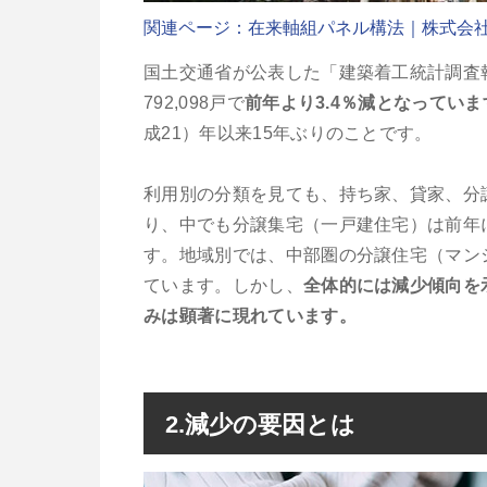
関連ページ：在来軸組パネル構法｜株式会
国土交通省が公表した「建築着工統計調査報
792,098戸で
前年より3.4％減となっていま
成21）年以来15年ぶりのことです。
利用別の分類を見ても、持ち家、貸家、分
り、中でも分譲集宅（一戸建住宅）は前年に
す。地域別では、中部圏の分譲住宅（マンシ
ています。しかし、
全体的には減少傾向を
みは顕著に現れています。
2.減少の要因とは