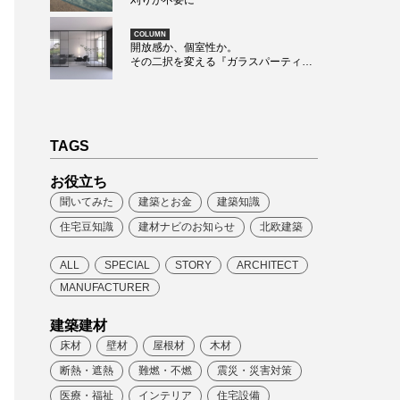
刈りが不要に
COLUMN
開放感か、個室性か。
その二択を変える『ガラスパーティシ
ョン』という選択肢
TAGS
お役立ち
聞いてみた
建築とお金
建築知識
住宅豆知識
建材ナビのお知らせ
北欧建築
ALL
SPECIAL
STORY
ARCHITECT
MANUFACTURER
建築建材
床材
壁材
屋根材
木材
断熱・遮熱
難燃・不燃
震災・災害対策
医療・福祉
インテリア
住宅設備