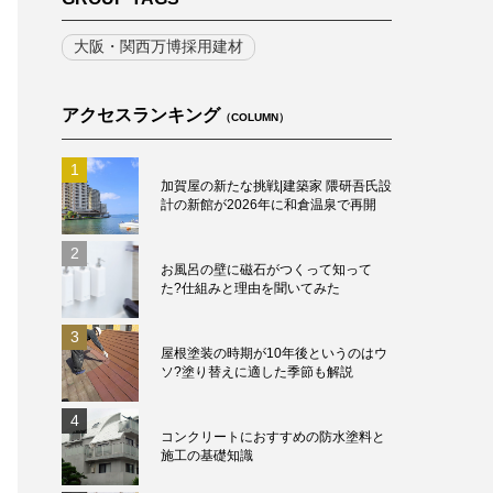
大阪・関西万博採用建材
アクセスランキング
（COLUMN）
1
加賀屋の新たな挑戦|建築家 隈研吾氏設
計の新館が2026年に和倉温泉で再開
2
お風呂の壁に磁石がつくって知って
た?仕組みと理由を聞いてみた
3
屋根塗装の時期が10年後というのはウ
ソ?塗り替えに適した季節も解説
4
コンクリートにおすすめの防水塗料と
施工の基礎知識