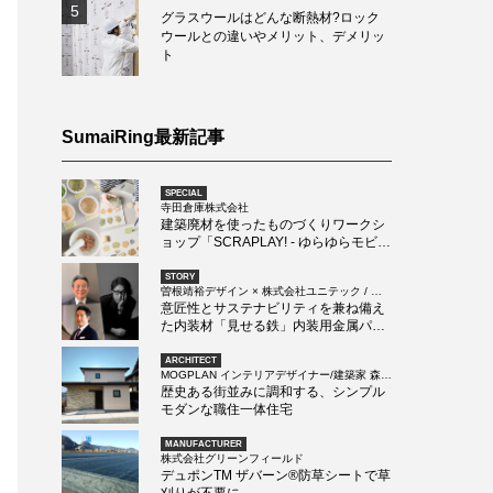
5
グラスウールはどんな断熱材?ロック
ウールとの違いやメリット、デメリッ
ト
SumaiRing最新記事
SPECIAL
寺田倉庫株式会社
建築廃材を使ったものづくりワークシ
ョップ「SCRAPLAY! - ゆらゆらモビー
ルづくり -」
STORY
曽根靖裕デザイン × 株式会社ユニテック / 日
本製鉄株式会社
意匠性とサステナビリティを兼ね備え
た内装材「見せる鉄」内装用金属パネ
ル「パネラマ FeLuce」
ARCHITECT
MOGPLAN インテリアデザイナー/建築家 森井
康順
歴史ある街並みに調和する、シンプル
モダンな職住一体住宅
MANUFACTURER
株式会社グリーンフィールド
デュポンTM ザバーン®防草シートで草