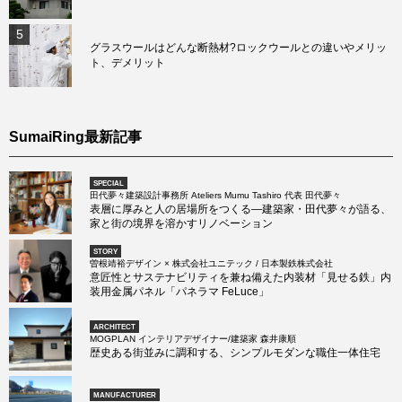
5
グラスウールはどんな断熱材?ロックウールとの違いやメリッ
ト、デメリット
SumaiRing最新記事
SPECIAL
田代夢々建築設計事務所 Ateliers Mumu Tashiro 代表 田代夢々
表層に厚みと人の居場所をつくる―建築家・田代夢々が語る、
家と街の境界を溶かすリノベーション
STORY
曽根靖裕デザイン × 株式会社ユニテック / 日本製鉄株式会社
意匠性とサステナビリティを兼ね備えた内装材「見せる鉄」内
装用金属パネル「パネラマ FeLuce」
ARCHITECT
MOGPLAN インテリアデザイナー/建築家 森井康順
歴史ある街並みに調和する、シンプルモダンな職住一体住宅
MANUFACTURER