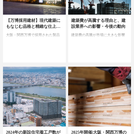
【万博採用建材】現代建築に
建築費が高騰する理由と、建
もなじむ品格と精緻な仕上が
設業界への影響・今後の動向
りの竹材「銘竹(めいちく)」
大阪・関西万博で採用された製品
建築費の高騰が市場に大きな影響
を深掘りしながら、その魅力と採
を与えています。この記事では、
用理由に迫ります。
建築費が上昇している要因と今後
の見通しについて解説します。
2024年の新設住宅着工戸数が
2025年開催|大阪・関西万博の