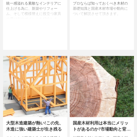
統一感溢れる素敵なインテリアに
プロならば知っておくべき木材の
仕上げる為に、新築やリフォー
基礎知識と国産木材市場や動向に
ム、そして模様替えに役立つ家具
ついて解説させて頂きます。
の選び方やポイントを紹介しま
す。
大型木造建築が熱い!この先、
国産木材利用は本当にメリッ
木造に強い建築士が生き残る
トがあるのか?市場動向と背後
の社会情勢