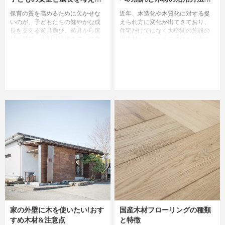
遊具・床材・壁材・洗面・ト
ついて
保育の質を高めるために欠かせな
近年、木造化や木質化に対する捉
イレなどの建材選び
いのが、子どもたちの健やかな成
えられ方に変化が出てきており、
長を支える遊具選び。遊具から床
住宅だけではなく大空間の施設の
材や壁材、水回り設備まで、保育
構造材としてもその価値が見直さ
園の物的環境を整えるときのポイ
れるようになりました。この記事
ントを紹介します。
では木造化と木質化にどのような
動きがあり、木材がどのように使
われ始めているのかを紹介してい
ます。
家の外壁に木を使いたい!おす
国産木材フローリングの種類
すめ木材&注意点
と特徴