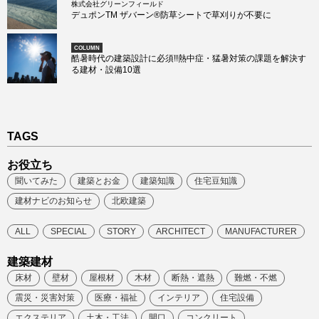
株式会社グリーンフィールド
デュポンTM ザバーン®防草シートで草刈りが不要に
COLUMN
酷暑時代の建築設計に必須!!熱中症・猛暑対策の課題を解決す
る建材・設備10選
TAGS
お役立ち
聞いてみた
建築とお金
建築知識
住宅豆知識
建材ナビのお知らせ
北欧建築
ALL
SPECIAL
STORY
ARCHITECT
MANUFACTURER
建築建材
床材
壁材
屋根材
木材
断熱・遮熱
難燃・不燃
震災・災害対策
医療・福祉
インテリア
住宅設備
エクステリア
土木・工法
開口
コンクリート