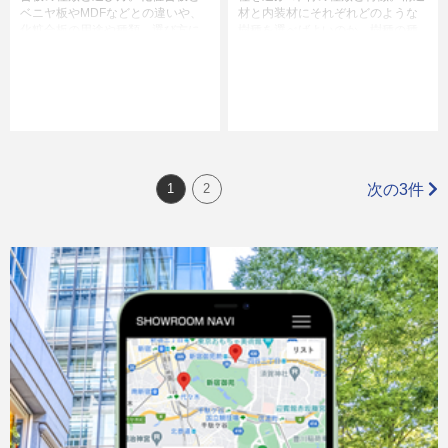
ベニヤ板やMDFなどとの違いや、
材と内装材にそれぞれどのような
化粧合板の用途や種類、選び方に
樹種を選べばよいのか、樹種の種
ついて解説します。
類や特徴とともに解説していきま
す。
1
2
次の3件