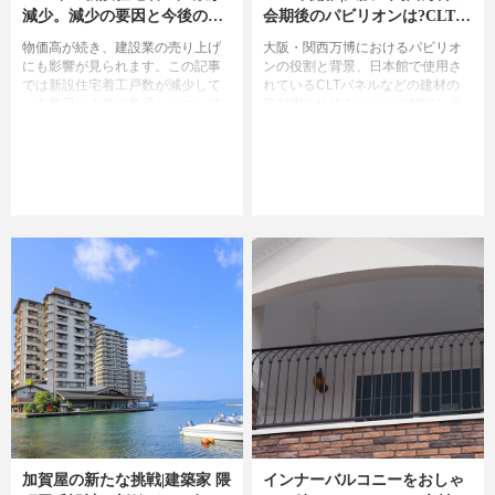
減少。減少の要因と今後の見
会期後のパビリオンは?CLTパ
通し
ネルを含む建材の再利用の仕
物価高が続き、建設業の売り上げ
大阪・関西万博におけるパビリオ
組みを解説
にも影響が見られます。この記事
ンの役割と背景、日本館で使用さ
では新設住宅着工戸数が減少して
れているCLTパネルなどの建材の
いる背景や今後の見通しについて
再利用の仕組みについて解説しま
解説します。
す。
加賀屋の新たな挑戦|建築家 隈
インナーバルコニーをおしゃ