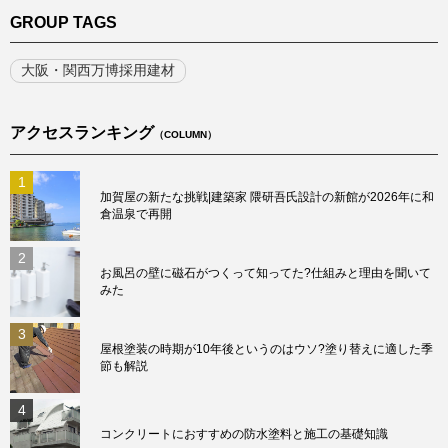
GROUP TAGS
大阪・関西万博採用建材
アクセスランキング
（COLUMN）
1
加賀屋の新たな挑戦|建築家 隈研吾氏設計の新館が2026年に和
倉温泉で再開
2
お風呂の壁に磁石がつくって知ってた?仕組みと理由を聞いて
みた
3
屋根塗装の時期が10年後というのはウソ?塗り替えに適した季
節も解説
4
コンクリートにおすすめの防水塗料と施工の基礎知識