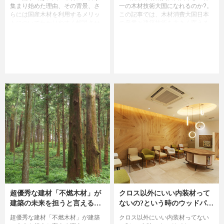
集まり始めた理由、その背景、さ
一の木材技術大国になれるのか?。
らには国産木材を利用するメリッ
この記事では、木材消費大国日本
トについてわかりやすく解説させ
の産業と建築技術を大きく変える
て頂きます。
かも知れない話題の建築材料
「CLT」について解説します。
超優秀な建材「不燃木材」が
クロス以外にいい内装材って
建築の未来を担うと言える理
ないの?という時のウッドパネ
由
ル
超優秀な建材「不燃木材」が建築
クロス以外にいい内装材ってない