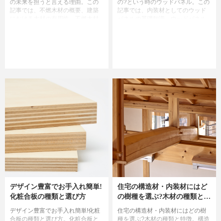
の未来を担うと言える理由。この
の?という時のウッドパネル。この
記事では、不燃木材の概要、建築
記事では、内装材としてのウッド
における木材の有用性、不燃木材
パネルの基礎知識、ウッドパネル
で何が可能になったのかについて
に使われる木材の種類、ウッドパ
ご紹介します。
ネルのメリットとデメリットにつ
いて解説します。
デザイン豊富でお手入れ簡単!
住宅の構造材・内装材にはど
化粧合板の種類と選び方
の樹種を選ぶ?木材の種類と特
徴
デザイン豊富でお手入れ簡単!化粧
住宅の構造材・内装材にはどの樹
合板の種類と選び方。化粧合板と
種を選ぶ?木材の種類と特徴。構造