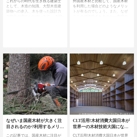
これからの時代を生き残る建築士
外国産木材と比較して、国産木材
として、木造の知識、大型木造建
を利用した場合どのようなメリッ
築物への参入、木を使った設計力
トが有るのでしょう。また、なぜ
の強化が求められています。 今回
ここまで注目されるのか、市場の
は「木造に強い建築士」の必要性
動向と背後にある社会情勢につい
と基礎知識について解説させて頂
てまとめさせて頂きました。
きます。
なぜいま国産木材が大きく注
CLT活用!木材消費大国日本が
目されるのか?利用するメリッ
世界一の木材技術大国になれ
トや新技術も解説
るのか?
この記事では、国産木材に注目が
CLT活用!木材消費大国日本が世界