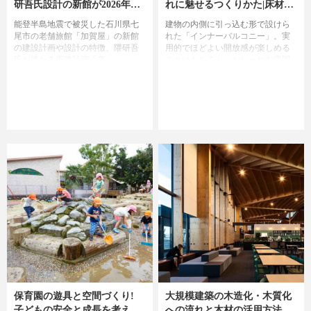
研吾氏設計の新館が2026年に
れに魅せるつくりかた|床材・
和倉温泉で再開
手すり・フェンス・照明を選
能登半島地震で被災した石川県七
建物の内側に引っ込む形で設けら
ぶポイントをご紹介!
尾市の老舗旅館「加賀屋」の新館
れた「インナーバルコニー」。実
の建設計画や設計の特徴、隈研吾
用的でほどよい開放感が楽しめる
氏が携わる再建計画「真・
ことはもちろん、おしゃれな雰囲
RYOKAN計画」について解説しま
気に惹かれインナーバルコニーを
す。
取り入れる方も少なくありませ
ん。今回はおしゃれなインナーバ
ルコニーをつくるポイントをご紹
介します。
保育園の遊具と空間づくり!
大規模建築の木造化・木質化
子どもの安全と成長を考えた
への流れと木材の活用方法に