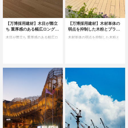
【万博採用建材】木目が際立
【万博採用建材】木材単体の
ち 重厚感のある幅広ロングサ
弱点を抑制した木粉とプラス
イズのフローリング「オーク
チックの複合体「サンドリー
木目が際立ち 重厚感のある幅広ロ
木材単体の弱点を抑制した木粉と
マニフィックプレミア」
フ」
ングサイズのフローリング「オー
プラスチックの複合体「サンドリ
クマニフィックプレミア」の魅力
ーフ」の魅力と採用理由に迫りま
と採用理由に迫ります。
す。