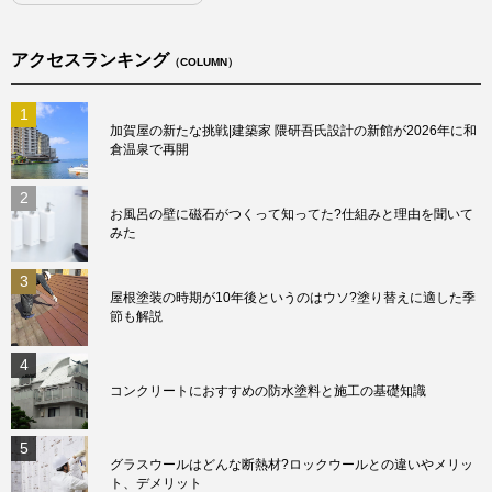
アクセスランキング
（COLUMN）
1
加賀屋の新たな挑戦|建築家 隈研吾氏設計の新館が2026年に和
倉温泉で再開
2
お風呂の壁に磁石がつくって知ってた?仕組みと理由を聞いて
みた
3
屋根塗装の時期が10年後というのはウソ?塗り替えに適した季
節も解説
4
コンクリートにおすすめの防水塗料と施工の基礎知識
5
グラスウールはどんな断熱材?ロックウールとの違いやメリッ
ト、デメリット