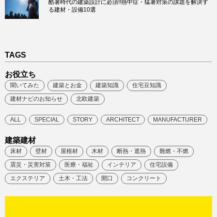
酷暑時代の建築設計に必須!!熱中症・猛暑対策の課題を解決す
る建材・設備10選
TAGS
お役立ち
聞いてみた
建築とお金
建築知識
住宅豆知識
建材ナビのお知らせ
北欧建築
ALL
SPECIAL
STORY
ARCHITECT
MANUFACTURER
建築建材
床材
壁材
屋根材
木材
断熱・遮熱
難燃・不燃
震災・災害対策
医療・福祉
インテリア
住宅設備
エクステリア
土木・工法
開口
コンクリート