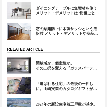
ダイニングテーブルに無垢材を使う
メリット・デメリットは?樹種ごとの
特徴も解説!
窓の結露防止に木製サッシという選
択肢|メリット・デメリットや商品例
も紹介
RELATED ARTICLE
開放感か、個室性か。
その二択を変える『ガラスパーティ
ション』という選択肢
「選ばれる住宅」の最後の一押し
に。山崎実業のカタログギフトがハ
ウスビルダーの成約率を劇的に変え
る理由
2024年の新設住宅着工戸数が減少。