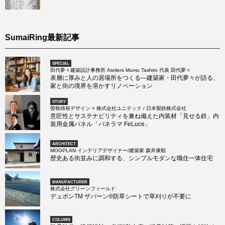
SumaiRing最新記事
SPECIAL
田代夢々建築設計事務所 Ateliers Mumu Tashiro 代表 田代夢々
表層に厚みと人の居場所をつくる―建築家・田代夢々が語る、
家と街の境界を溶かすリノベーション
STORY
曽根靖裕デザイン × 株式会社ユニテック / 日本製鉄株式会社
意匠性とサステナビリティを兼ね備えた内装材「見せる鉄」内
装用金属パネル「パネラマ FeLuce」
ARCHITECT
MOGPLAN インテリアデザイナー/建築家 森井康順
歴史ある街並みに調和する、シンプルモダンな職住一体住宅
MANUFACTURER
株式会社グリーンフィールド
デュポンTM ザバーン®防草シートで草刈りが不要に
COLUMN