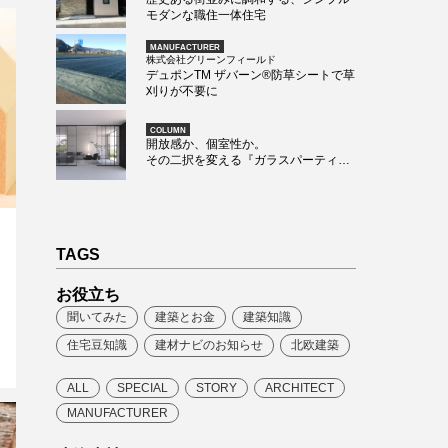
モダンな職住一体住宅
MANUFACTURER
株式会社グリーンフィールド
デュポンTM ザバーン®防草シートで草
刈りが不要に
COLUMN
開放感か、個室性か。
その二択を変える『ガラスパーティシ
ョン』という選択肢
TAGS
お役立ち
聞いてみた
建築とお金
建築知識
住宅豆知識
建材ナビのお知らせ
北欧建築
ALL
SPECIAL
STORY
ARCHITECT
MANUFACTURER