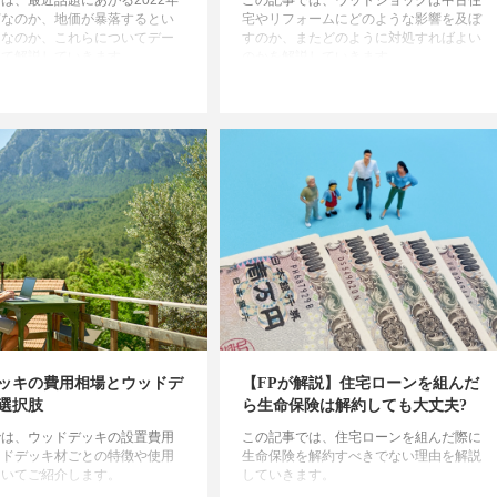
は、最近話題にあがる2022年
この記事では、ウッドショックは中古住
何なのか、地価が暴落するとい
宅やリフォームにどのような影響を及ぼ
当なのか、これらについてデー
すのか、またどのように対処すればよい
いて解説していきます。
のかを解説していきます。
ッキの費用相場とウッドデ
【FPが解説】住宅ローンを組んだ
選択肢
ら生命保険は解約しても大丈夫?
では、ウッドデッキの設置費用
この記事では、住宅ローンを組んだ際に
ッドデッキ材ごとの特徴や使用
生命保険を解約すべきでない理由を解説
ついてご紹介します。
していきます。