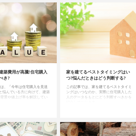
年は建築費用が高騰!住宅購入
家を建てるベストタイミングはい
べき?
つ?悩んだときはどう判断する?
では、「今年は住宅購入を見送
この記事では、家を建てるベストタイミ
と悩んでいる方に向けて、建築
ングはいつなのか、実際に住宅購入した
の背景や値上げ率を解説してい
人のデータをもとにどう判断すべきかを
紹介しております。