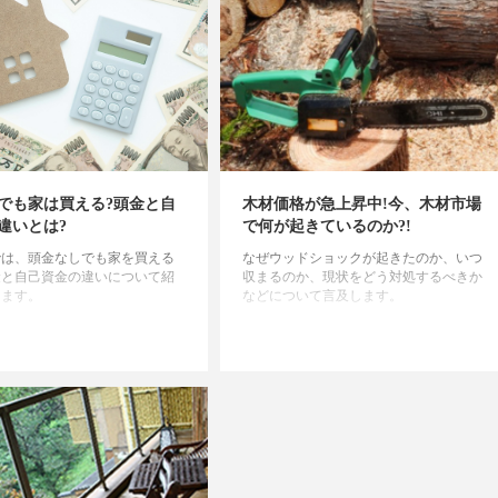
でも家は買える?頭金と自
木材価格が急上昇中!今、木材市場
違いとは?
で何が起きているのか?!
では、頭金なしでも家を買える
なぜウッドショックが起きたのか、いつ
金と自己資金の違いについて紹
収まるのか、現状をどう対処するべきか
ります。
などについて言及します。