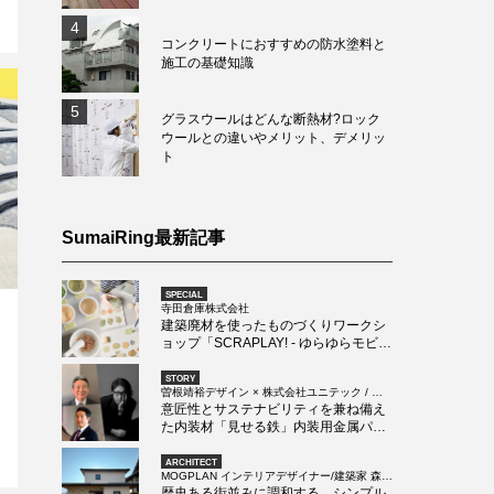
4
コンクリートにおすすめの防水塗料と
施工の基礎知識
5
グラスウールはどんな断熱材?ロック
ウールとの違いやメリット、デメリッ
ト
SumaiRing最新記事
SPECIAL
寺田倉庫株式会社
建築廃材を使ったものづくりワークシ
ョップ「SCRAPLAY! - ゆらゆらモビー
ルづくり -」
STORY
曽根靖裕デザイン × 株式会社ユニテック / 日
本製鉄株式会社
意匠性とサステナビリティを兼ね備え
た内装材「見せる鉄」内装用金属パネ
ル「パネラマ FeLuce」
ARCHITECT
MOGPLAN インテリアデザイナー/建築家 森井
康順
歴史ある街並みに調和する、シンプル