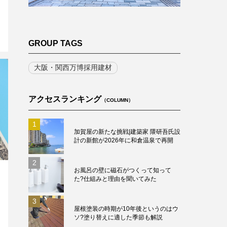
GROUP TAGS
大阪・関西万博採用建材
アクセスランキング
（COLUMN）
1
加賀屋の新たな挑戦|建築家 隈研吾氏設
計の新館が2026年に和倉温泉で再開
2
お風呂の壁に磁石がつくって知って
た?仕組みと理由を聞いてみた
3
屋根塗装の時期が10年後というのはウ
ソ?塗り替えに適した季節も解説