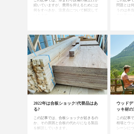
この記事では、水まわり設備の値上げが
この記事で
続いていますが、費用を抑えるためには
問題とは
何をすべきか、注意点について解説して
うのは本
いきます。
タに基づ
2022年は合板ショック!代替品はあ
ウッドデ
る?
ッキ材の
この記事では、合板ショックが起きるの
この記事
か、その原因と合板の代わりになる製品
相場とウ
を解説していきます。
シーンに