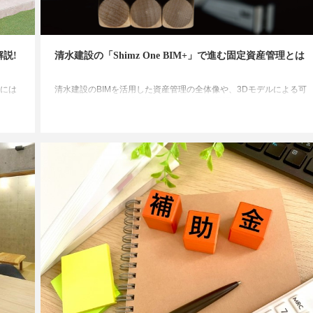
説!
清水建設の「Shimz One BIM+」で進む固定資産管理とは
には
清水建設のBIMを活用した資産管理の全体像や、3Dモデルによる可
あり
視化のメリット、導入課題、そして今後の展望とは。
しく