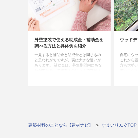
外壁塗装で使える助成金・補助金を
ウッドデ
調べる方法と具体例を紹介
一見すると補助金と助成金とは同じもの
自宅にウ
と思われがちですが、実は大きな違いが
これから
あります。 補助金は、募集期間内にあな
方も大勢い
たが申請をして審査を受けた上で支給さ
デッキが
れるものです。一方で、助成金は一定の
せてくれ
条件を満たせば必ず支給されます。
放感を持
建築材料のことなら【建材ナビ】
すまいりんぐTOP