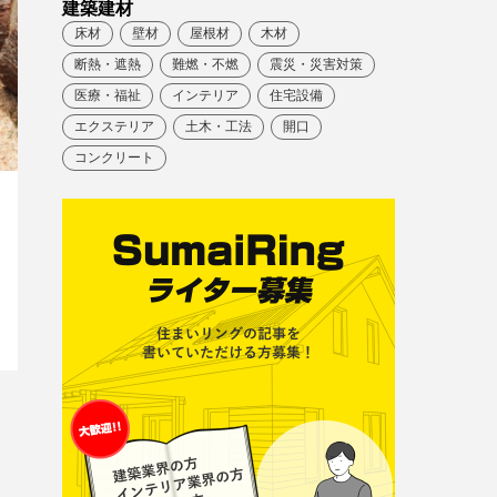
建築建材
床材
壁材
屋根材
木材
断熱・遮熱
難燃・不燃
震災・災害対策
医療・福祉
インテリア
住宅設備
エクステリア
土木・工法
開口
コンクリート