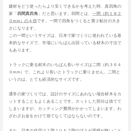
建材をどう使ったらより安くできるかを考えた時、真四角の
家「
四間真四角
」だと思います。四間とは、
一間（約１８２
０mm）の４倍
です。一間で四角をつくると畳２帖分の大き
さになります。
この一間というサイズは、日本で家づくりに使われている基
本的なサイズで、市場にいちばん出回っている材木の寸法で
もあります。
トラックに乗る材木のいちばん長いサイズは二間（約３６４
０mm）で、これより長いとトラックに乗りません。二間と
いうのは、とても経済的なサイズです。
通常の家づくりでは、設計のサイズにあわない場合材木をカ
ットすることもよくあることです。カットした部分は捨てて
しまいますが、カッティング費用がかかってしまいます。わ
ざわざお金をかけて捨てなくてはならないのです。
また、日本の住宅は１階よりも２階のほうが面積が狭いこと