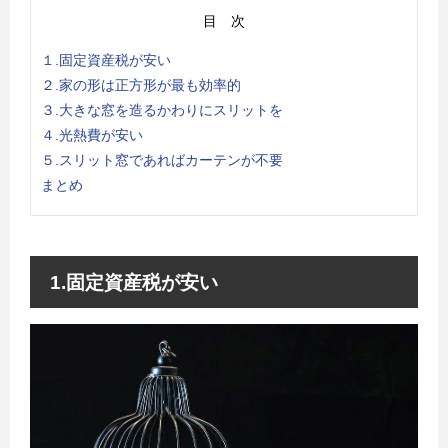
目 次
１.固定資産税が安い
２.家の形は正方形が最も効率的
３.大きな窓を造るかわりにスリットを
４.光熱費が安い
５.スリット窓であればカーテンが不要
まとめ
1.固定資産税が安い