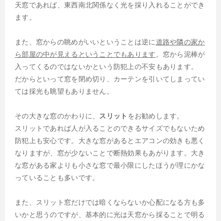
天窓であれば、東西南北関係なく光を採り入れることができ
ます。
また、窓からの眺めがいいということは逆に
道路や隣の家か
ら部屋の中が見えるということでもあります
。窓から泥棒が
入ってくるのではないかという防犯上の不安もあります。
だからといって窓を閉め切り、カーテンを引いてしまってい
ては採光も眺望もありません。
その大きな窓のかわりに、
スリット
をお勧めします。
スリットであれば人が入ることのできるサイズでもないため
防犯上も安心です。大きな窓があるとエアコンの効きも悪く
なりますが、窓が少ないことで断熱効果もあがります。大き
な窓がある家よりも小さな窓で最小限にしたほうが理にかな
っていることも多いです。
また、スリット窓だけでは暗くならないか心配になる方も多
いかと思うのですが、基本的に光は天窓から採ることで明る