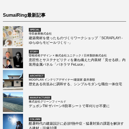
SumaiRing最新記事
SPECIAL
寺田倉庫株式会社
建築廃材を使ったものづくりワークショップ「SCRAPLAY! -
ゆらゆらモビールづくり -」
STORY
曽根靖裕デザイン × 株式会社ユニテック / 日本製鉄株式会社
意匠性とサステナビリティを兼ね備えた内装材「見せる鉄」内
装用金属パネル「パネラマ FeLuce」
ARCHITECT
MOGPLAN インテリアデザイナー/建築家 森井康順
歴史ある街並みに調和する、シンプルモダンな職住一体住宅
MANUFACTURER
株式会社グリーンフィールド
デュポンTM ザバーン®防草シートで草刈りが不要に
COLUMN
酷暑時代の建築設計に必須!!熱中症・猛暑対策の課題を解決す
る建材・設備10選