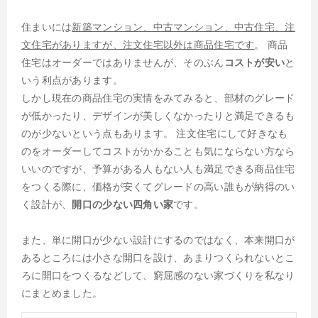
住まいには
新築マンション、中古マンション、中古住宅、注
文住宅がありますが、注文住宅以外は商品住宅です
。 商品
住宅はオーダーではありませんが、そのぶん
コストが安い
と
いう利点があります。
しかし現在の商品住宅の実情をみてみると、部材のグレード
が低かったり、デザインが美しくなかったりと満足できるも
のが少ないという点もあります。 注文住宅にして好きなも
のをオーダーしてコストがかかることも気にならない方なら
いいのですが、予算がある人もない人も満足できる商品住宅
をつくる際に、価格が安くてグレードの高い誰もが納得のい
く設計が、
開口の少ない四角い家
です。
また、単に開口が少ない設計にするのではなく、本来開口が
あるところには小さな開口を設け、あまりつくられないとこ
ろに開口をつくるなどして、窮屈感のない家づくりを私なり
にまとめました。