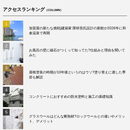
アクセスランキング
（COLUMN）
1
加賀屋の新たな挑戦|建築家 隈研吾氏設計の新館が2026年に和
倉温泉で再開
2
お風呂の壁に磁石がつくって知ってた?仕組みと理由を聞いて
みた
3
屋根塗装の時期が10年後というのはウソ?塗り替えに適した季
節も解説
4
コンクリートにおすすめの防水塗料と施工の基礎知識
5
グラスウールはどんな断熱材?ロックウールとの違いやメリッ
ト、デメリット