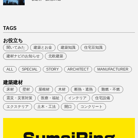
TAGS
お役立ち
聞いてみた
建築とお金
建築知識
住宅豆知識
建材ナビのお知らせ
北欧建築
ALL
SPECIAL
STORY
ARCHITECT
MANUFACTURER
建築建材
床材
壁材
屋根材
木材
断熱・遮熱
難燃・不燃
震災・災害対策
医療・福祉
インテリア
住宅設備
エクステリア
土木・工法
開口
コンクリート