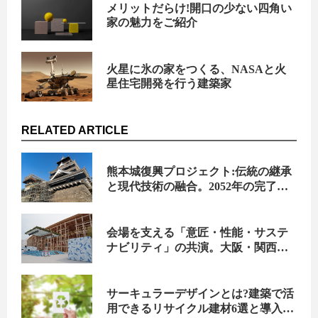
メリットだらけ!開口の少ない四角い
家の魅力をご紹介
火星に氷の家をつくる、NASAと火
星住宅開発を行う建築家
RELATED ARTICLE
熊本城復興プロジェクト:伝統の継承
と現代技術の融合。2052年の完了を
見据えた「35年計画」の全体像を探
る
会場を支える「意匠・性能・サステ
ナビリティ」の共演。大阪・関西万
博で輝く、選ばれた建材たち
サーキュラーデザインとは?建築で活
用できるリサイクル建材6選と導入メ