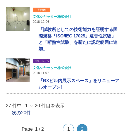
文化シヤッター株式会社
2018-12-06
「試験所としての技術能力を証明する国
際規格「ISO/IEC 17025」遮音性試験」
と「断熱性試験」を新たに認定範囲に追
加。
文化シヤッター株式会社
2018-11-07
「BXビル内展示スペース」をリニューア
ルオープン!
27 件中 1 ～ 20 件目を表示
次の20件
Page 1 / 2
1
2