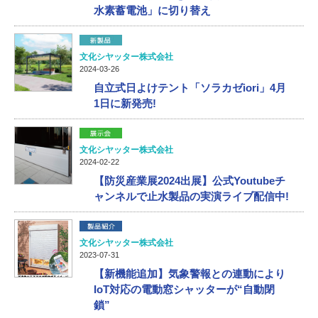
水素蓄電池」に切り替え
文化シヤッター株式会社
2024-03-26
自立式日よけテント「ソラカゼiori」4月
1日に新発売!
文化シヤッター株式会社
2024-02-22
【防災産業展2024出展】公式Youtubeチ
ャンネルで止水製品の実演ライブ配信中!
文化シヤッター株式会社
2023-07-31
【新機能追加】気象警報との連動により
IoT対応の電動窓シャッターが“自動閉
鎖”