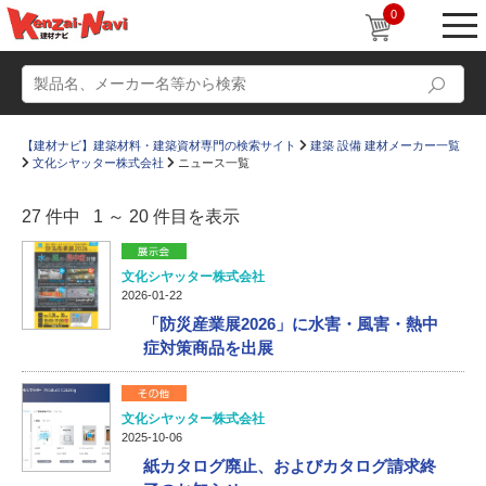
0
【建材ナビ】建築材料・建築資材専門の検索サイト
建築 設備 建材メーカー一覧
文化シヤッター株式会社
ニュース一覧
27 件中 1 ～ 20 件目を表示
動画
ショールーム
文化シヤッター株式会社
2026-01-22
かたなび
コラム
「防災産業展2026」に水害・風害・熱中
症対策商品を出展
すまいリング
設計士インタビュー
Q＆A
販売・施工代理店募集
文化シヤッター株式会社
お気に入り
2025-10-06
紙カタログ廃止、およびカタログ請求終