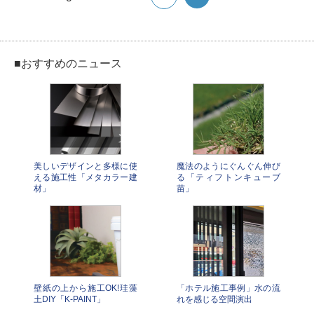
■おすすめのニュース
美しいデザインと多様に使
魔法のようにぐんぐん伸び
える施工性「メタカラー建
る「ティフトンキューブ
材」
苗」
壁紙の上から施工OK!珪藻
「ホテル施工事例」水の流
土DIY「K-PAINT」
れを感じる空間演出