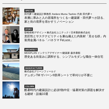
SPECIAL
田代夢々建築設計事務所 Ateliers Mumu Tashiro 代表 田代夢々
表層に厚みと人の居場所をつくる―建築家・田代夢々が語る、
家と街の境界を溶かすリノベーション
STORY
曽根靖裕デザイン × 株式会社ユニテック / 日本製鉄株式会社
意匠性とサステナビリティを兼ね備えた内装材「見せる鉄」内
装用金属パネル「パネラマ FeLuce」
ARCHITECT
MOGPLAN インテリアデザイナー/建築家 森井康順
歴史ある街並みに調和する、シンプルモダンな職住一体住宅
MANUFACTURER
株式会社グリーンフィールド
デュポンTM ザバーン®防草シートで草刈りが不要に
COLUMN
酷暑時代の建築設計に必須!!熱中症・猛暑対策の課題を解決す
る建材・設備10選