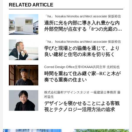
RELATED ARTICLE
「ha」 hosaka hironobu architect associate 保坂裕信
適所に光を内部に導き入れ豊かな内
外部空間が点在する「8つの光庭のあ
る家」
「ha」 hosaka hironobu architect associate 保坂裕信
学びと現場との協働を通じて、より
良い建材と住宅の未来を切り拓く
Corred Design Office主宰/OKAAA共同主宰 北村拓也
時間を重ねて住み継ぐ家─RCと木が
奏でる重奏の住まい
株式会社藤村デザインスタジオ​ 一級建築士事務所 藤
村益生
デザインを寝かせることによる客観
視とテクノロジー活用方法の追求