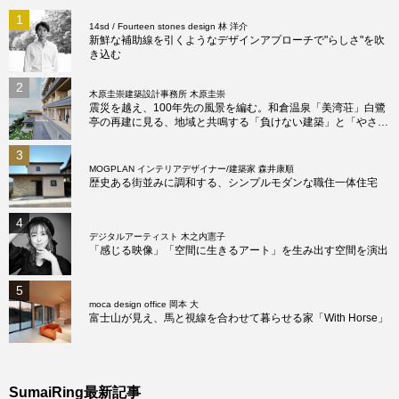
1
14sd / Fourteen stones design 林 洋介
新鮮な補助線を引くようなデザインアプローチで"らしさ"を吹
き込む
2
木原圭崇建築設計事務所 木原圭崇
震災を越え、100年先の風景を編む。和倉温泉「美湾荘」白鷺
亭の再建に見る、地域と共鳴する「負けない建築」と「やさし
い建築」の真髄
3
MOGPLAN インテリアデザイナー/建築家 森井康順
歴史ある街並みに調和する、シンプルモダンな職住一体住宅
4
デジタルアーティスト 木之内憲子
「感じる映像」「空間に生きるアート」を生み出す空間を演出
5
moca design office 岡本 大
富士山が見え、馬と視線を合わせて暮らせる家「With Horse」
SumaiRing最新記事