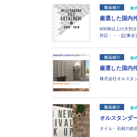
株
厳選した国内
600角以上の大判
対応・・・[記事全文
株
厳選した国内
株式会社オルスタン
株
オルスタンダー
タイル・石材の総合