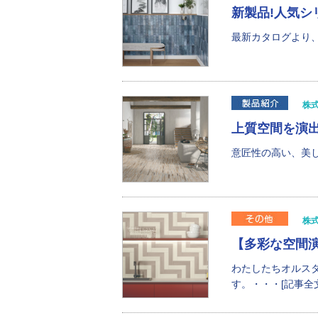
新製品!人気シ
最新カタログより、
株
上質空間を演
意匠性の高い、美し
株
【多彩な空間
わたしたちオルス
す。・・・[記事全文