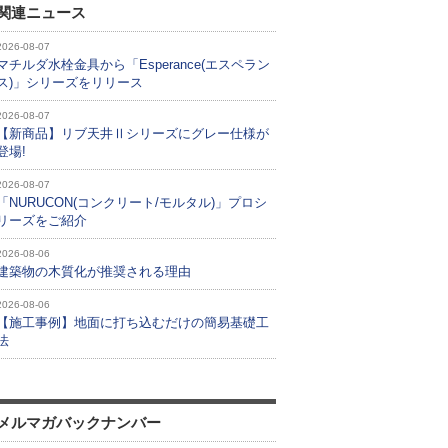
関連ニュース
2026-08-07
マチルダ水栓金具から「Esperance(エスペラン
ス)」シリーズをリリース
2026-08-07
【新商品】リブ天井Ⅱシリーズにグレー仕様が
登場!
2026-08-07
「NURUCON(コンクリート/モルタル)」プロシ
リーズをご紹介
2026-08-06
建築物の木質化が推奨される理由
2026-08-06
【施工事例】地面に打ち込むだけの簡易基礎工
法
メルマガバックナンバー