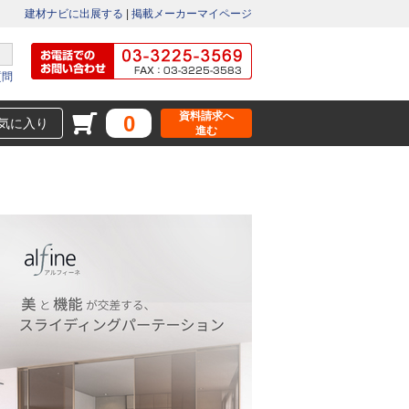
建材ナビに出展する
|
掲載メーカーマイページ
質問
資料請求へ
0
気に入り
進む