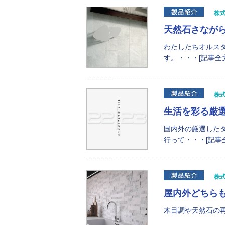
株
天然石さなが
わたしたちオルス
す。・・・[記事全文
株
生活を彩る厳選
国内外の厳選した
行って・・・[記事
株
屋内外どちらも
木目調や天然石の再