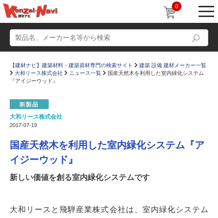
0
【建材ナビ】建築材料・建築資材専門の検索サイト
建築 設備 建材メーカー一覧
大和リース株式会社
ニュース一覧
国産天然木を利用した室内緑化システム
『アイジーウッド』
大和リース株式会社
動画
ショールーム
2017-07-19
かたなび
コラム
国産天然木を利用した室内緑化システム『ア
すまいリング
設計士インタビュー
イジーウッド』
Q＆A
販売・施工代理店募集
新しい価値を創る室内緑化システムです
お気に入り
大和リースと飛騨産業株式会社は、室内緑化システム