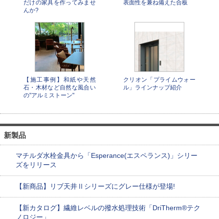
だけの家具を作ってみませ
表面性を兼ね備えた合板
んか?
【施工事例】和紙や天然
クリオン「プライムウォー
石・木材など自然な風合い
ル」ラインナップ紹介
の"アルミストーン"
新製品
マチルダ水栓金具から「Esperance(エスペランス)」シリー
ズをリリース
【新商品】リブ天井Ⅱシリーズにグレー仕様が登場!
【新カタログ】繊維レベルの撥水処理技術「DriTherm®テク
ノロジー」