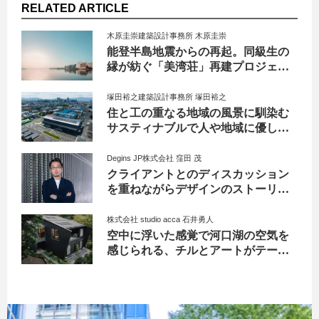
RELATED ARTICLE
木原圭崇建築設計事務所 木原圭崇
能登半島地震からの再起。同級生の
縁が紡ぐ「美湾荘」再建プロジェク
ト
塚田裕之建築設計事務所 塚田裕之
住と工の重なる地域の風景に馴染む
サスティナブルで人や地域に優しい
工場
Degins JP株式会社 窪田 茂
クライアントとのディスカッション
を重ねながらデザインのストーリー
を形に
株式会社 studio acca 石井勇人
空中に浮いた感覚で河口湖の空気を
感じられる、チルとアートがテーマ
の「hotel norm. air」