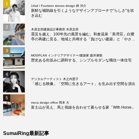
1
14sd / Fourteen stones design 林 洋介
新鮮な補助線を引くようなデザインアプローチで"らしさ"を吹
き込む
2
木原圭崇建築設計事務所 木原圭崇
震災を越え、100年先の風景を編む。和倉温泉「美湾荘」白鷺
亭の再建に見る、地域と共鳴する「負けない建築」と「やさし
い建築」の真髄
3
MOGPLAN インテリアデザイナー/建築家 森井康順
歴史ある街並みに調和する、シンプルモダンな職住一体住宅
4
デジタルアーティスト 木之内憲子
「感じる映像」「空間に生きるアート」を生み出す空間を演出
5
moca design office 岡本 大
富士山が見え、馬と視線を合わせて暮らせる家「With Horse」
SumaiRing最新記事