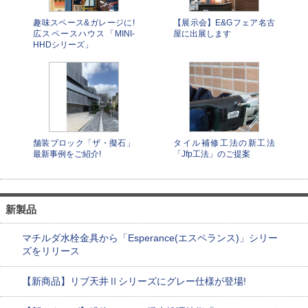
趣味スペース&ガレージに!
【展示会】E&Gフェア名古
広スペースハウス「MINI-
屋に出展します
HHDシリーズ」
舗装ブロック「ザ・擬石」
タイル補修⼯法の新⼯法
最新事例をご紹介!
「Jfp⼯法」のご提案
新製品
マチルダ水栓金具から「Esperance(エスペランス)」シリー
ズをリリース
【新商品】リブ天井Ⅱシリーズにグレー仕様が登場!