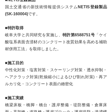
国土交通省の新技術情報提供システム
NETIS登録製品
(SK-160004)
です。
■特許取得
岐阜大学と共同研究を実施し、
特許第6588751号
「ケイ
酸塩系表面含浸材のコンクリート改質効果を高める補助
材併用工法」を取得しました。
■施工目的
中性化対策・塩害対策・スケーリング対策・透水抑制・
ヘアクラック対策(乾燥縮小によるひび割れ対策)・再ア
ルカリ化・コンクリート表面の緻密化
■施工実績
橋梁床板・橋脚・橋台・護岸整備・堤防整備・倉庫床
面・高架橋・道路橋・護岸ブロック・護岸堤防・港湾構