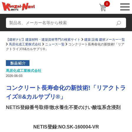
0
【建材ナビ】建築材料・建築資材専門の検索サイト
建築 設備 建材メーカー一覧
馬居化成工業株式会社
ニュース一覧
コンクリート長寿命化の新技術!「リア
クトライズ®&カルサプリ®」
馬居化成工業株式会社
動画
ショールーム
2026-06-03
かたなび
コラム
コンクリート長寿命化の新技術!「リアクトラ
すまいリング
設計士インタビュー
イズ®&カルサプリ®」
Q＆A
販売・施工代理店募集
NETIS登録番号取得!散水養生不要のけい酸塩系含浸剤
お気に入り
NETIS登録:NO.SK-160004-VR