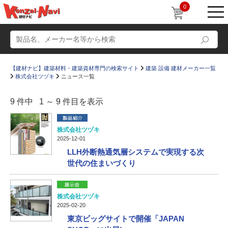
0
【建材ナビ】建築材料・建築資材専門の検索サイト
建築 設備 建材メーカー一覧
株式会社ツヅキ
ニュース一覧
9 件中 1 ～ 9 件目を表示
動画
ショールーム
株式会社ツヅキ
2025-12-01
かたなび
コラム
LLH外断熱通気層システムで実現する次
世代の住まいづくり
すまいリング
設計士インタビュー
Q＆A
販売・施工代理店募集
株式会社ツヅキ
お気に入り
2025-02-20
東京ビッグサイトで開催「JAPAN