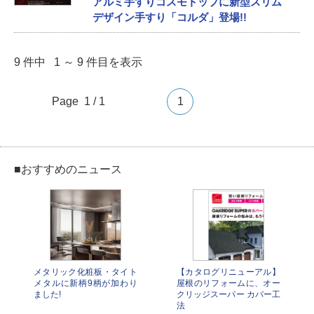
アルミ手すりコスモトップに新型スリム
デザイン手すり「コルダ」登場!!
9 件中 1 ～ 9 件目を表示
Page 1 / 1
1
■おすすめのニュース
メタリック化粧板・タイト
【カタログリニューアル】
メタルに新柄9柄が加わり
屋根のリフォームに、オー
ました!
クリッジスーパー カバー工
法