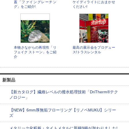
蓋「ファイングレーチン
ケイディライトにおまかせ
グ」をご紹介!
ください!
本物さながらの再現性「リ
最高の展示会をプロデュー
フェイク ストーン」をご紹
ス!トラスレンタル
介
新製品
【新カタログ】繊維レベルの撥水処理技術「DriTherm®テク
ノロジー」
【NEW】6mm厚無垢フローリング【リノベMUKU】シリー
ズ
メタリック化粧板・タイトメタルに新柄9柄が加わりました!