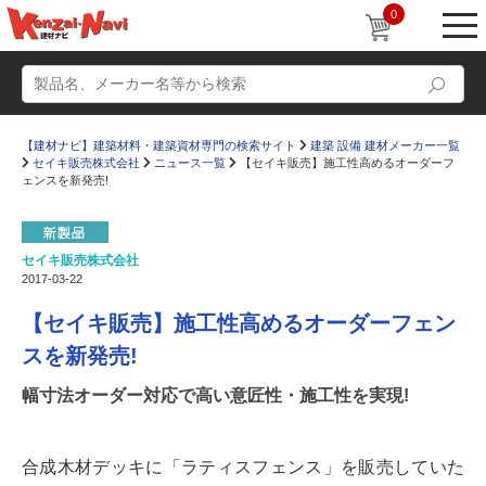
0
【建材ナビ】建築材料・建築資材専門の検索サイト
建築 設備 建材メーカー一覧
セイキ販売株式会社
ニュース一覧
【セイキ販売】施工性高めるオーダーフ
ェンスを新発売!
セイキ販売株式会社
動画
ショールーム
2017-03-22
かたなび
コラム
【セイキ販売】施工性高めるオーダーフェン
すまいリング
設計士インタビュー
スを新発売!
Q＆A
販売・施工代理店募集
幅寸法オーダー対応で高い意匠性・施工性を実現!
お気に入り
合成木材デッキに「ラティスフェンス」を販売していた