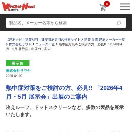
0
【建材ナビ】建築材料・建築資材専門の検索サイト
建築 設備 建材メーカー一覧
株式会社サワヤ
ニュース一覧
熱中症対策をご検討の方、必見!! 「2026年4
月・5月 展示会」出展のご案内
株式会社サワヤ
動画
ショールーム
2026-04-02
かたなび
コラム
熱中症対策をご検討の方、必見!!
「2026年4
すまいリング
設計士インタビュー
月・5月 展示会」出展のご案内
Q＆A
販売・施工代理店募集
冷えルーフ、ドットスクリーンなど、多数の製品を展示
いたします。
お気に入り