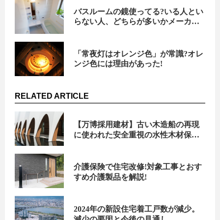
バスルームの鏡使ってる?いる人とい
らない人、どちらが多いかメーカー
に聞いてみた!
「常夜灯はオレンジ色」が常識?オレ
ンジ色には理由があった!
RELATED ARTICLE
【万博採用建材】古い木造船の再現
に使われた安全重視の水性木材保護
塗料「ワンダー水性一液型ウッドガ
ード」
介護保険で住宅改修!対象工事とおす
すめ介護製品を解説!
2024年の新設住宅着工戸数が減少。
減少の要因と今後の見通し