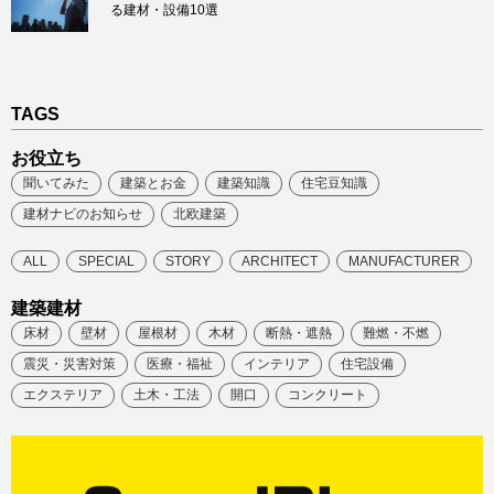
る建材・設備10選
TAGS
お役立ち
聞いてみた
建築とお金
建築知識
住宅豆知識
建材ナビのお知らせ
北欧建築
ALL
SPECIAL
STORY
ARCHITECT
MANUFACTURER
建築建材
床材
壁材
屋根材
木材
断熱・遮熱
難燃・不燃
震災・災害対策
医療・福祉
インテリア
住宅設備
エクステリア
土木・工法
開口
コンクリート