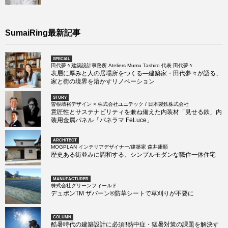
SumaiRing最新記事
SPECIAL
田代夢々建築設計事務所 Ateliers Mumu Tashiro 代表 田代夢々
表層に厚みと人の居場所をつくる―建築家・田代夢々が語る、
家と街の境界を溶かすリノベーション
STORY
曽根靖裕デザイン × 株式会社ユニテック / 日本製鉄株式会社
意匠性とサステナビリティを兼ね備えた内装材「見せる鉄」内
装用金属パネル「パネラマ FeLuce」
ARCHITECT
MOGPLAN インテリアデザイナー/建築家 森井康順
歴史ある街並みに調和する、シンプルモダンな職住一体住宅
MANUFACTURER
株式会社グリーンフィールド
デュポンTM ザバーン®防草シートで草刈りが不要に
COLUMN
酷暑時代の建築設計に必須!!熱中症・猛暑対策の課題を解決す