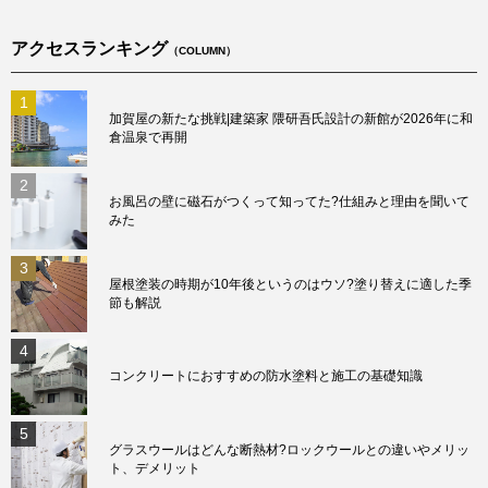
アクセスランキング
（COLUMN）
1
加賀屋の新たな挑戦|建築家 隈研吾氏設計の新館が2026年に和
倉温泉で再開
2
お風呂の壁に磁石がつくって知ってた?仕組みと理由を聞いて
みた
3
屋根塗装の時期が10年後というのはウソ?塗り替えに適した季
節も解説
4
コンクリートにおすすめの防水塗料と施工の基礎知識
5
グラスウールはどんな断熱材?ロックウールとの違いやメリッ
ト、デメリット