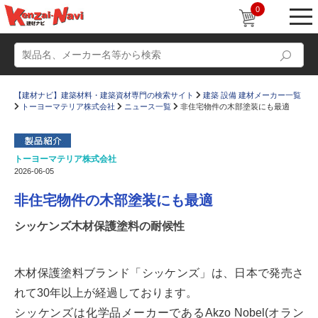
0
【建材ナビ】建築材料・建築資材専門の検索サイト
建築 設備 建材メーカー一覧
トーヨーマテリア株式会社
ニュース一覧
非住宅物件の木部塗装にも最適
トーヨーマテリア株式会社
2026-06-05
動画
ショールーム
非住宅物件の木部塗装にも最適
かたなび
コラム
シッケンズ木材保護塗料の耐候性
すまいリング
設計士インタビュー
Q＆A
販売・施工代理店募集
木材保護塗料ブランド「シッケンズ」は、日本で発売さ
お気に入り
れて30年以上が経過しております。
シッケンズは化学品メーカーであるAkzo Nobel(オラン