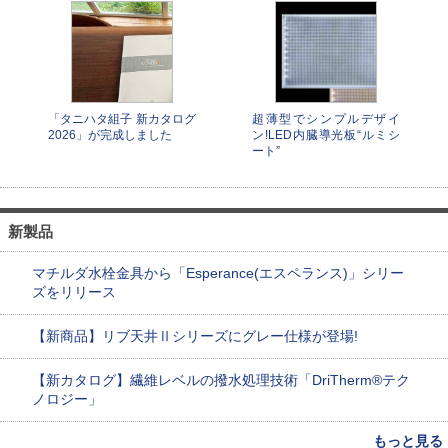
「タニハタ組子 新カタログ
超薄型でシンプルデザイ
2026」が完成しました
ン!LED内臓導光板“ルミシ
ート”
新製品
マチルダ水栓金具から「Esperance(エスペランス)」シリー
ズをリリース
【新商品】リブ天井Ⅱシリーズにグレー仕様が登場!
【新カタログ】繊維レベルの撥水処理技術「DriTherm®テク
ノロジー」
もっと見る