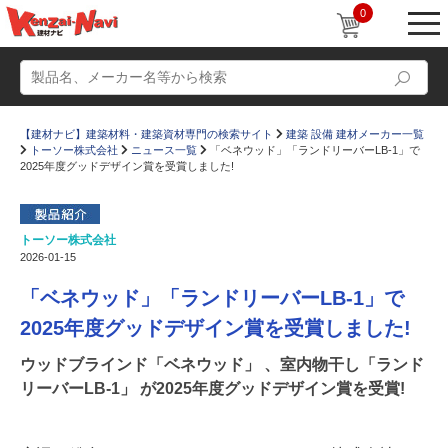
0
【建材ナビ】建築材料・建築資材専門の検索サイト
建築 設備 建材メーカー一覧
トーソー株式会社
ニュース一覧
「ベネウッド」「ランドリーバーLB-1」で
2025年度グッドデザイン賞を受賞しました!
トーソー株式会社
動画
ショールーム
2026-01-15
かたなび
コラム
「ベネウッド」「ランドリーバーLB-1」で
すまいリング
設計士インタビュー
2025年度グッドデザイン賞を受賞しました!
Q＆A
販売・施工代理店募集
ウッドブラインド「ベネウッド」 、室内物干し「ランド
リーバーLB-1」 が2025年度グッドデザイン賞を受賞!
お気に入り