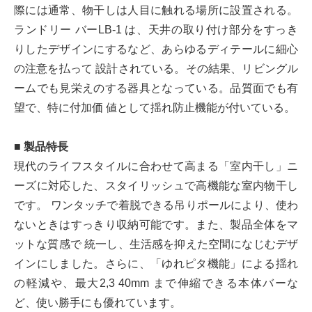
際には通常、物干しは人目に触れる場所に設置される。
ランドリー バーLB-1 は、天井の取り付け部分をすっき
りしたデザインにするなど、あらゆるディテールに細心
の注意を払って 設計されている。その結果、リビングル
ームでも見栄えのする器具となっている。品質面でも有
望で、特に付加価 値として揺れ防止機能が付いている。
■ 製品特長
現代のライフスタイルに合わせて高まる「室内干し」ニ
ーズに対応した、スタイリッシュで高機能な室内物干し
です。 ワンタッチで着脱できる吊りポールにより、使わ
ないときはすっきり収納可能です。また、製品全体をマ
ットな質感で 統一し、生活感を抑えた空間になじむデザ
インにしました。さらに、「ゆれピタ機能」による揺れ
の軽減や、最大2,3 40mm まで伸縮できる本体バーな
ど、使い勝手にも優れています。