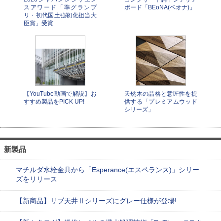
スアワード「準グランプ
ボード「BEoNA(ベオナ)」
リ・初代国土強靭化担当大
臣賞」受賞
【YouTube動画で解説】お
天然木の品格と意匠性を提
すすめ製品をPICK UP!
供する「プレミアムウッド
シリーズ」
新製品
マチルダ水栓金具から「Esperance(エスペランス)」シリー
ズをリリース
【新商品】リブ天井Ⅱシリーズにグレー仕様が登場!