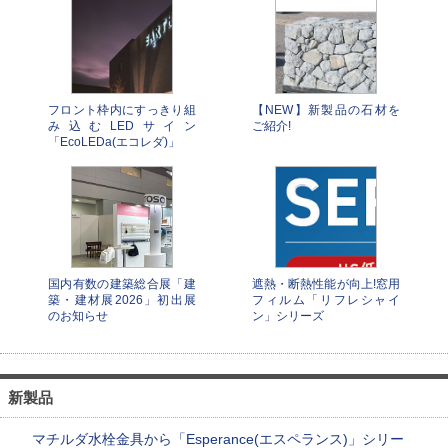
フロント枠内にすっきり組
【NEW】新製品の石材を
み込むLEDサイン
ご紹介!
「EcoLEDa(エコレダ)」
国内有数の建築総合展「建
遮熱・断熱性能が向上!窓用
築・建材展2026」初出展
フィルム「リフレシャイ
のお知らせ
ン」シリーズ
新製品
マチルダ水栓金具から「Esperance(エスペランス)」シリー