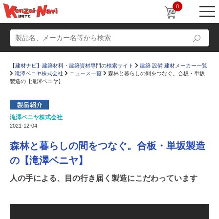
0
【建材ナビ】建築材料・建築資材専門の検索サイト
建築 設備 建材メーカー一覧
滝澤ベニヤ株式会社
ニュース一覧
森林と暮らしの間をつなぐ。合板・単坂
製造の【滝澤ベニヤ】
滝澤ベニヤ株式会社
動画
ショールーム
2021-12-04
かたなび
コラム
森林と暮らしの間をつなぐ。合板・単坂製造
すまいリング
設計士インタビュー
の【滝澤ベニヤ】
Q＆A
販売・施工代理店募集
人の手による、目の行き届く製造にこだわっています
お気に入り